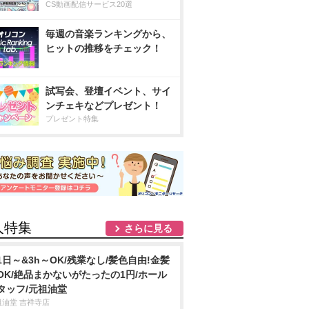
CS動画配信サービス20選
毎週の音楽ランキングから、
ヒットの推移をチェック！
試写会、登壇イベント、サイ
ンチェキなどプレゼント！
プレゼント特集
人特集
さらに見る
1日～&3h～OK/残業なし/髪色自由!金髪
OK/絶品まかないがたったの1円/ホール
タッフ/元祖油堂
祖油堂 吉祥寺店