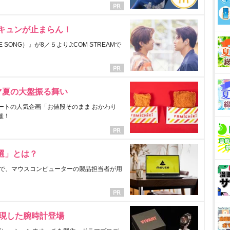
にキュンが止まらん！
ONG）』が8／５よりJ:COM STREAMで
マ夏の大盤振る舞い
ートの人気企画「お値段そのまま おかわり
催！
選」とは？
で、マウスコンピューターの製品担当者が用
表現した腕時計登場