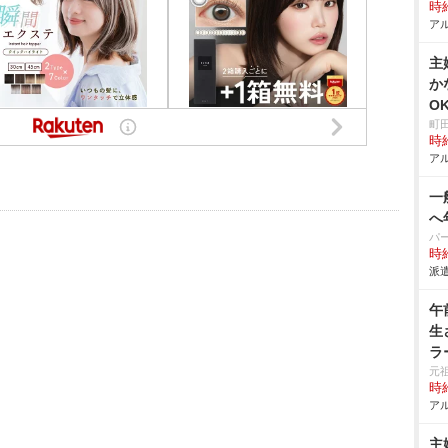
時給
アル
主
か
O
町
時給
アル
一
へ
パ
時給
派遣
午
生
ラ
元
時給
アル
主