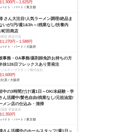
1,300円～1,625円
バイト・パート / 東京都
婦 さん大注目!人気ラーメン調理/絶品ま
ないが1円/週1&3h～/残業なし/扶養内
K/町田商店
田商店 西淀川店
1,270円～1,588円
バイト・パート / 大阪府
般事務・OA事務/薬剤師免許お持ちの方
年休126日フレックスあり受発注
ーソルテンプスタッフ株式会社
1,600円
社員 / 大阪府
前中の3時間だけ!週1日～OK/未経験・学
さん活躍中/髪色自由/残業なし/元祖油堂/
ーメン店の仕込み・清掃
祖油堂 宮益坂店
1,350円
バイト・パート / 東京都
婦さん活躍中のホールスタッフ!週1日～