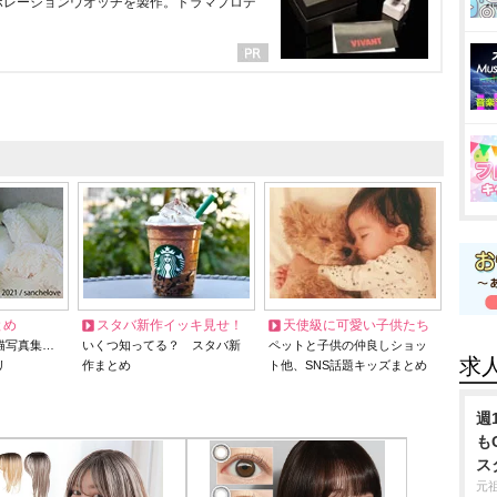
ラボレーションウオッチを製作。ドラマプロデ
とめ
スタバ新作イッキ見せ！
天使級に可愛い子供たち
猫写真集…
いくつ知ってる？ スタバ新
ペットと子供の仲良しショッ
求
リ
作まとめ
ト他、SNS話題キッズまとめ
週
も
ス
元