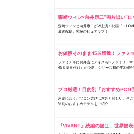
森崎ウィン×向井康二“両片思い”
森崎ウィンと向井康二がW主演！映画『（LOVE S
最速配信。究極のピュアラブ！
お値段そのまま45％増量！ファミ
ファミチキにお弁当にアイスも!?ファミリーマ
45％増量作戦」が今夏、シリーズ初の年2回開
プロ厳選！目的別「おすすめPC９
用途に合うパソコン選びは意外と難しい。そこ
途別のおすすめモデルをご紹介！
『VIVANT』続編の鍵は…世界観