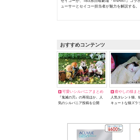
セイコーが、TBS系日曜劇場『VIVANT』コ
ューサーとセイコー担当者が魅力を解説する。
おすすめコンテンツ
可愛いシルバニアまとめ
癒やしの猫ま
『鬼滅の刃』の再現ほか、人
人気タレント猫、
気のシルバニア投稿を公開
キュートな猫ズラ