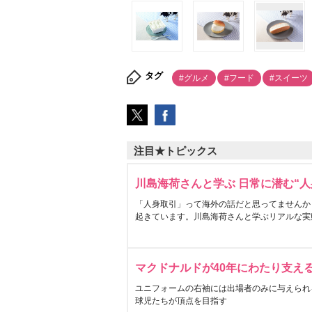
タグ
#グルメ
#フード
#スイーツ
注目★トピックス
川島海荷さんと学ぶ 日常に潜む“人
「人身取引」って海外の話だと思ってませんか
起きています。川島海荷さんと学ぶリアルな実
マクドナルドが40年にわたり支え
ユニフォームの右袖には出場者のみに与えられ
球児たちが頂点を目指す