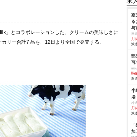
求
寮
る
与
lk」とコラボレーションした、クリームの美味しさに
日
月給
カリー合計7 品を、12日より全国で発売する。
派遣
部
可
mo
時給
派遣
半
場
株
月給
派遣
「
加