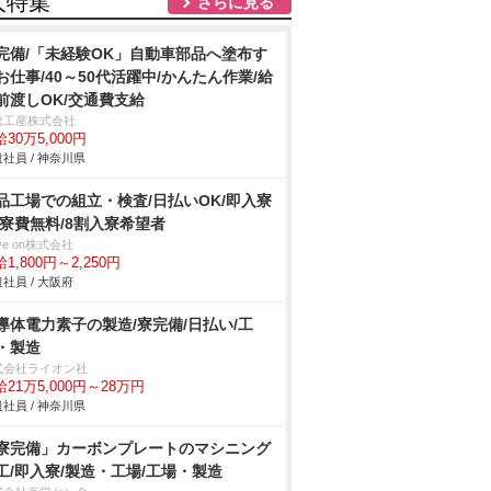
人特集
さらに見る
完備/「未経験OK」自動車部品へ塗布す
お仕事/40～50代活躍中/かんたん作業/給
前渡しOK/交通費支給
総工産株式会社
30万5,000円
社員 / 神奈川県
品工場での組立・検査/日払いOK/即入寮
/寮費無料/8割入寮希望者
ve on株式会社
1,800円～2,250円
社員 / 大阪府
導体電力素子の製造/寮完備/日払い/工
・製造
式会社ライオン社
21万5,000円～28万円
社員 / 神奈川県
寮完備」カーボンプレートのマシニング
工/即入寮/製造・工場/工場・製造