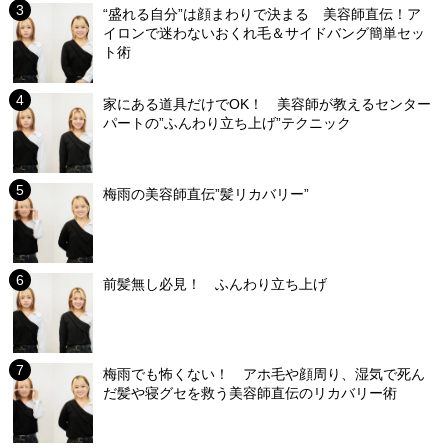
“盛れる自分”は顔まわりで決まる 美容師直伝！ア
イロンで迷わないおくれ毛＆サイドバング簡単セッ
ト術
家にある道具だけでOK！ 美容師が教えるセンター
パートの”ふんわり立ち上げ”テクニック
梅雨の美容師直伝”髪リカバリー”
前髪無し必見！ ふんわり立ち上げ
梅雨でも怖くない！ アホ毛や顔周り、湿気で死ん
だ髪や寝グセを救う美容師直伝のリカバリー術