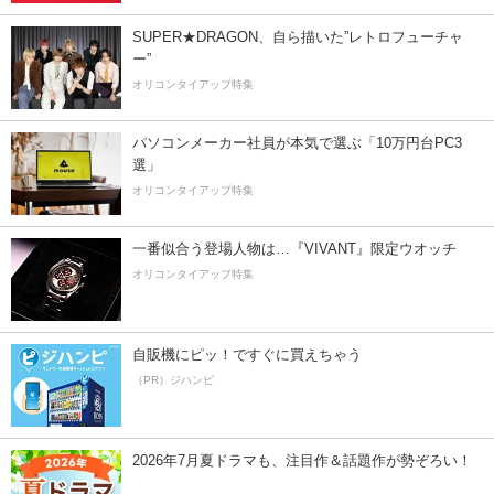
SUPER★DRAGON、自ら描いた”レトロフューチャ
ー”
オリコンタイアップ特集
パソコンメーカー社員が本気で選ぶ「10万円台PC3
選」
オリコンタイアップ特集
一番似合う登場人物は…『VIVANT』限定ウオッチ
オリコンタイアップ特集
自販機にピッ！ですぐに買えちゃう
（PR）ジハンピ
2026年7月夏ドラマも、注目作＆話題作が勢ぞろい！