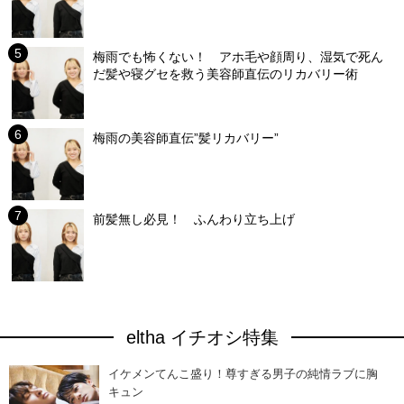
梅雨でも怖くない！ アホ毛や顔周り、湿気で死ん
だ髪や寝グセを救う美容師直伝のリカバリー術
梅雨の美容師直伝”髪リカバリー”
前髪無し必見！ ふんわり立ち上げ
eltha イチオシ特集
イケメンてんこ盛り！尊すぎる男子の純情ラブに胸
キュン