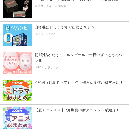
オリコンタイアップ特集
自販機にピッ！ですぐに買えちゃう
（PR）ジハンピ
朝1分貼るだけ！ミルクピールで一日中ずっとうるツ
ヤ肌
（PR）サボリーノ
2026年7月夏ドラマも、注目作＆話題作が勢ぞろい！
【夏アニメ2026】7月期夏の新アニメを一挙紹介！