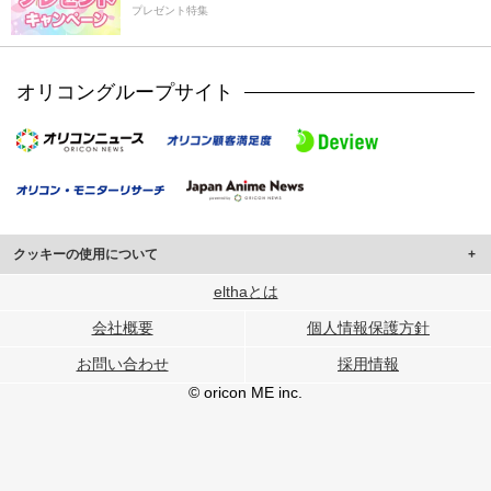
プレゼント特集
オリコングループサイト
クッキーの使用について
このサイトでは Cookie を使用して、ユーザーに合わせたコンテンツや広告の
elthaとは
表示、ソーシャル メディア機能の提供、広告の表示回数やクリック数の測定を
会社概要
個人情報保護方針
行っています。
また、ユーザーによるサイトの利用状況についても情報を収集し、ソーシャル
お問い合わせ
採用情報
メディアや広告配信、データ解析の各パートナーに提供しています。
各パートナーは、この情報とユーザーが各パートナーに提供した他の情報や、
© oricon ME inc.
ユーザーが各パートナーのサービスを使用したときに収集した他の情報を組み
合わせて使用することがあります。