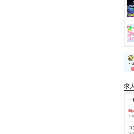
求
一
ミ
時給
アル
コ
株