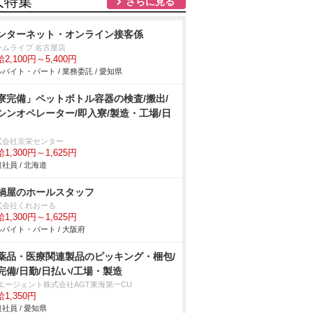
人特集
さらに見る
ンターネット・オンライン接客係
ームライブ 名古屋店
2,100円～5,400円
バイト・パート / 業務委託 / 愛知県
寮完備」ペットボトル容器の検査/搬出/
シンオペレーター/即入寮/製造・工場/日
式会社京栄センター
1,300円～1,625円
社員 / 北海道
鍋屋のホールスタッフ
式会社くれおーる
1,300円～1,625円
バイト・パート / 大阪府
薬品・医療関連製品のピッキング・梱包/
完備/日勤/日払い/工場・製造
Tエージェント株式会社AGT東海第一CU
1,350円
社員 / 愛知県