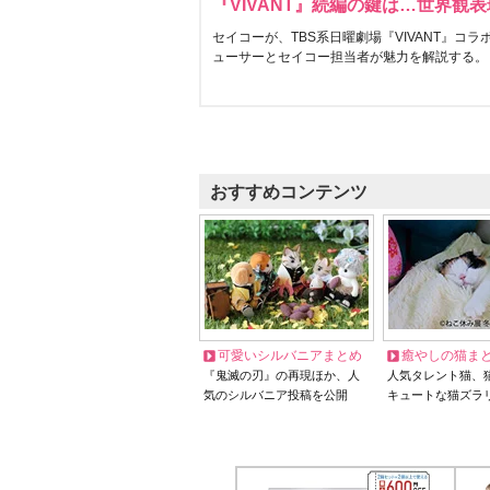
『VIVANT』続編の鍵は…世界観
セイコーが、TBS系日曜劇場『VIVANT』コ
ューサーとセイコー担当者が魅力を解説する。
おすすめコンテンツ
可愛いシルバニアまとめ
癒やしの猫ま
『鬼滅の刃』の再現ほか、人
人気タレント猫、
気のシルバニア投稿を公開
キュートな猫ズラ