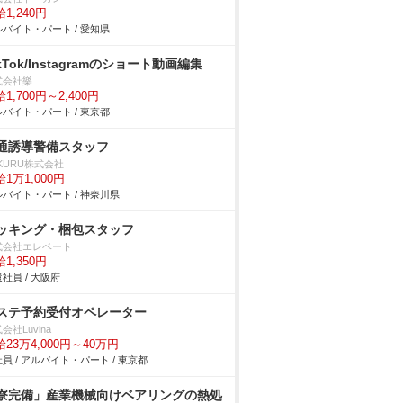
1,240円
バイト・パート / 愛知県
ikTok/Instagramのショート動画編集
式会社樂
1,700円～2,400円
バイト・パート / 東京都
通誘導警備スタッフ
KURU株式会社
1万1,000円
バイト・パート / 神奈川県
ッキング・梱包スタッフ
式会社エレベート
1,350円
社員 / 大阪府
ステ予約受付オペレーター
会社Luvina
23万4,000円～40万円
員 / アルバイト・パート / 東京都
寮完備」産業機械向けベアリングの熱処