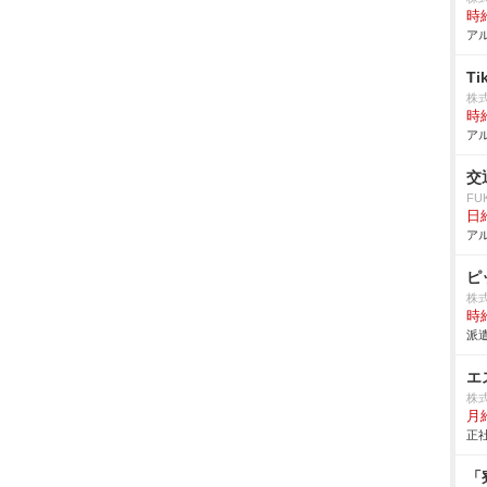
時給
アル
T
株
時給
アル
交
FU
日給
アル
ピ
株
時給
派遣
エ
株式
月給
正社
「