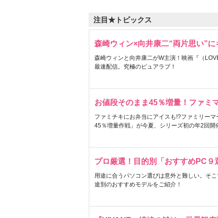
注目★トピックス
森崎ウィン×向井康二“両片思い”
森崎ウィンと向井康二がW主演！映画『（LOVE S
最速配信。究極のピュアラブ！
お値段そのまま45％増量！ファミ
ファミチキにお弁当にアイスも!?ファミリーマ
45％増量作戦」が今夏、シリーズ初の年2回開
プロ厳選！目的別「おすすめPC９
用途に合うパソコン選びは意外と難しい。そこ
途別のおすすめモデルをご紹介！