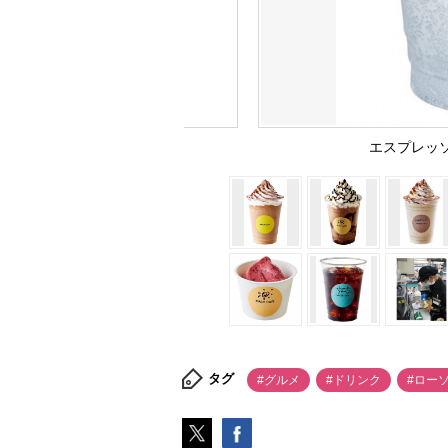
エスプレッソ
タグ
#グルメ
#ドリンク
#ロー