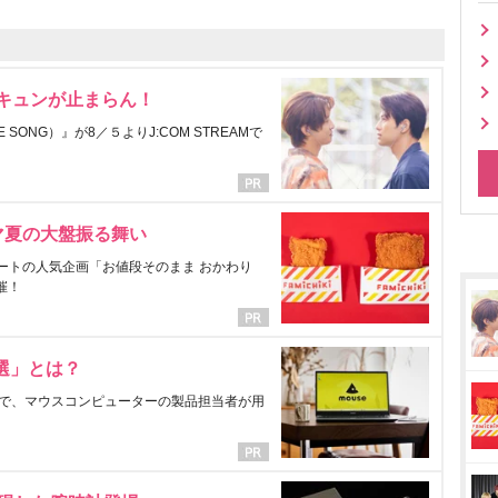
にキュンが止まらん！
ONG）』が8／５よりJ:COM STREAMで
マ夏の大盤振る舞い
ートの人気企画「お値段そのまま おかわり
催！
選」とは？
で、マウスコンピューターの製品担当者が用