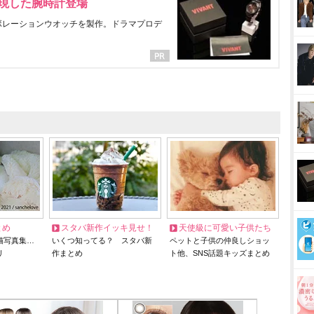
表現した腕時計登場
ラボレーションウオッチを製作。ドラマプロデ
とめ
スタバ新作イッキ見せ！
天使級に可愛い子供たち
猫写真集…
いくつ知ってる？ スタバ新
ペットと子供の仲良しショッ
リ
作まとめ
ト他、SNS話題キッズまとめ