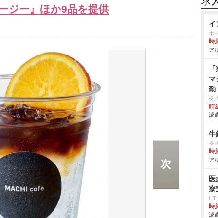
求
ージー』ほか9品を提供
イ
ホ
時給
アル
「
マ
勤
株
時給
派遣
牛
株
時給
アル
医
寮
U
時給
派遣