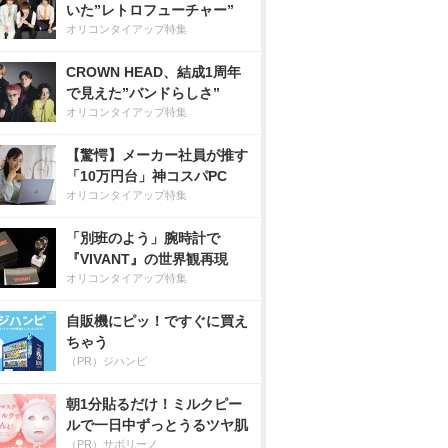
いた”レトロフューチャー”
オリコンタイアップ特集
CROWN HEAD、結成1周年
で見えた”バンドらしさ”
オリコンタイアップ特集
【驚愕】メーカー社員が推す
「10万円台」神コスパPC
オリコンタイアップ特集
「別班のよう」腕時計で
『VIVANT』の世界観再現
オリコンタイアップ特集
自販機にピッ！ですぐに買え
ちゃう
（PR）ジハンピ
朝1分貼るだけ！ミルクピー
ルで一日中ずっとうるツヤ肌
（PR）サボリーノ