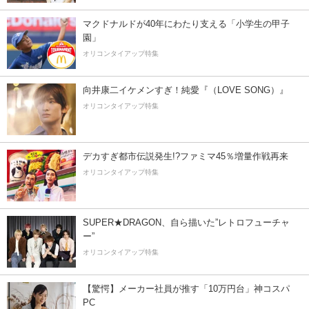
マクドナルドが40年にわたり支える「小学生の甲子
園」
オリコンタイアップ特集
向井康二イケメンすぎ！純愛『（LOVE SONG）』
オリコンタイアップ特集
デカすぎ都市伝説発生!?ファミマ45％増量作戦再来
オリコンタイアップ特集
SUPER★DRAGON、自ら描いた”レトロフューチャ
ー”
オリコンタイアップ特集
【驚愕】メーカー社員が推す「10万円台」神コスパ
PC