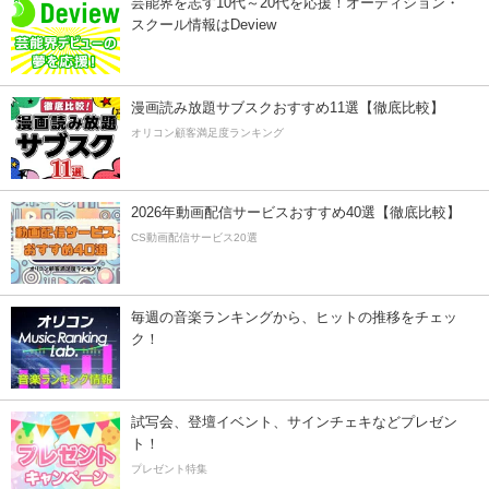
芸能界を志す10代～20代を応援！オーディション・
スクール情報はDeview
漫画読み放題サブスクおすすめ11選【徹底比較】
オリコン顧客満足度ランキング
2026年動画配信サービスおすすめ40選【徹底比較】
CS動画配信サービス20選
毎週の音楽ランキングから、ヒットの推移をチェッ
ク！
試写会、登壇イベント、サインチェキなどプレゼン
ト！
プレゼント特集