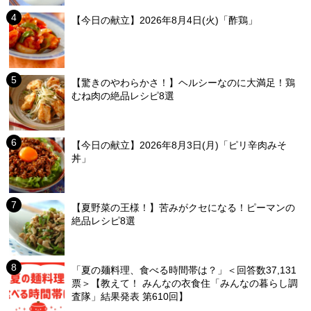
【今日の献立】2026年8月4日(火)「酢鶏」
【驚きのやわらかさ！】ヘルシーなのに大満足！鶏
むね肉の絶品レシピ8選
【今日の献立】2026年8月3日(月)「ピリ辛肉みそ
丼」
【夏野菜の王様！】苦みがクセになる！ピーマンの
絶品レシピ8選
「夏の麺料理、食べる時間帯は？」＜回答数37,131
票＞【教えて！ みんなの衣食住「みんなの暮らし調
査隊」結果発表 第610回】