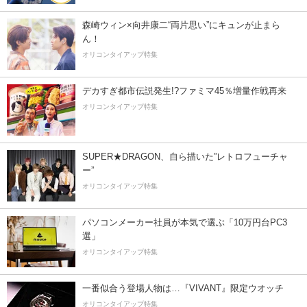
森崎ウィン×向井康二“両片思い”にキュンが止まら
ん！
オリコンタイアップ特集
デカすぎ都市伝説発生!?ファミマ45％増量作戦再来
オリコンタイアップ特集
SUPER★DRAGON、自ら描いた”レトロフューチャ
ー”
オリコンタイアップ特集
パソコンメーカー社員が本気で選ぶ「10万円台PC3
選」
オリコンタイアップ特集
一番似合う登場人物は…『VIVANT』限定ウオッチ
オリコンタイアップ特集