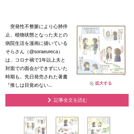
突発性不整脈により心肺停
止、植物状態となった夫との
病院生活を漫画に描いている
そらさん（@soraeureca）
は、コロナ禍で1年以上夫と
対面での面会ができずにいた
時期も。先日発売された著書
拡大する
『推しは目覚めない...
記事全文を読む