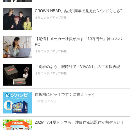
CROWN HEAD、結成1周年で見えた”バンドらしさ”
オリコンタイアップ特集
【驚愕】メーカー社員が推す「10万円台」神コスパ
PC
オリコンタイアップ特集
「別班のよう」腕時計で『VIVANT』の世界観再現
オリコンタイアップ特集
自販機にピッ！ですぐに買えちゃう
（PR）ジハンピ
2026年7月夏ドラマも、注目作＆話題作が勢ぞろい！