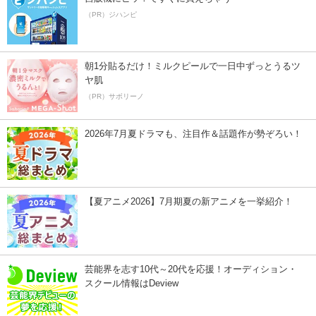
（PR）ジハンピ
朝1分貼るだけ！ミルクピールで一日中ずっとうるツ
ヤ肌
（PR）サボリーノ
2026年7月夏ドラマも、注目作＆話題作が勢ぞろい！
【夏アニメ2026】7月期夏の新アニメを一挙紹介！
芸能界を志す10代～20代を応援！オーディション・
スクール情報はDeview