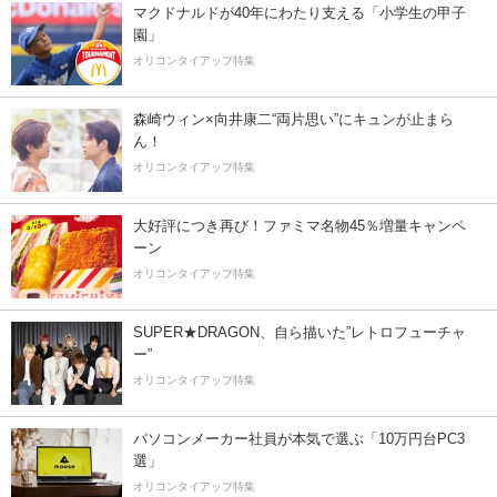
マクドナルドが40年にわたり支える「小学生の甲子
園」
オリコンタイアップ特集
森崎ウィン×向井康二“両片思い”にキュンが止まら
ん！
オリコンタイアップ特集
大好評につき再び！ファミマ名物45％増量キャンペ
ーン
オリコンタイアップ特集
SUPER★DRAGON、自ら描いた”レトロフューチャ
ー”
オリコンタイアップ特集
パソコンメーカー社員が本気で選ぶ「10万円台PC3
選」
オリコンタイアップ特集