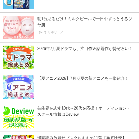
朝1分貼るだけ！ミルクピールで一日中ずっとうるツ
ヤ肌
（PR）サボリーノ
2026年7月夏ドラマも、注目作＆話題作が勢ぞろい！
【夏アニメ2026】7月期夏の新アニメを一挙紹介！
芸能界を志す10代～20代を応援！オーディション・
スクール情報はDeview
漫画読み放題サブスクおすすめ11選【徹底比較】