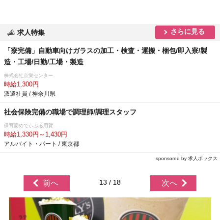
さらに見る
求人特集
「寮完備」自動車向けガラスの加工・検査・運搬・梱包/即入寮/製
造・工場/日勤/工場・製造
株式会社京栄センター
時給1,300円
派遣社員 / 神奈川県
社会保険完備の職場で調理師/調理スタッフ
保育園めでぃぷる用賀
時給1,330円～1,430円
アルバイト・パート / 東京都
sponsored by 求人ボックス
13 / 18
前へ
次へ