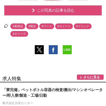
この写真の記事を読む
#新商品
#限定
#フード
#スイーツ
#ドリンク
#タリーズ
さらに見る
求人特集
「寮完備」ペットボトル容器の検査/搬出/マシンオペレータ
ー/即入寮/製造・工場/日勤
株式会社京栄センター