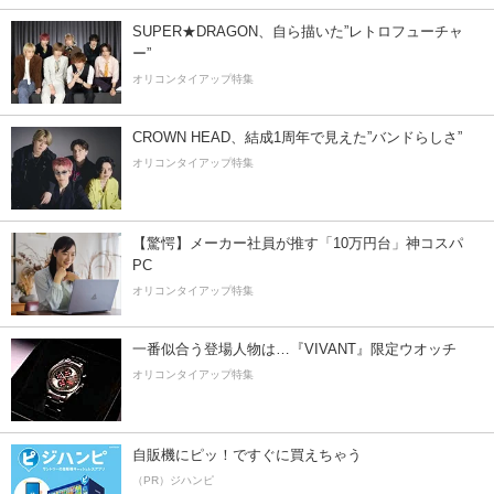
SUPER★DRAGON、自ら描いた”レトロフューチャ
ー”
オリコンタイアップ特集
CROWN HEAD、結成1周年で見えた”バンドらしさ”
オリコンタイアップ特集
【驚愕】メーカー社員が推す「10万円台」神コスパ
PC
オリコンタイアップ特集
一番似合う登場人物は…『VIVANT』限定ウオッチ
オリコンタイアップ特集
自販機にピッ！ですぐに買えちゃう
（PR）ジハンピ