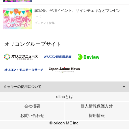
試写会、登壇イベント、サインチェキなどプレゼン
ト！
プレゼント特集
オリコングループサイト
クッキーの使用について
このサイトでは Cookie を使用して、ユーザーに合わせたコンテンツや広告の
elthaとは
表示、ソーシャル メディア機能の提供、広告の表示回数やクリック数の測定を
会社概要
個人情報保護方針
行っています。
また、ユーザーによるサイトの利用状況についても情報を収集し、ソーシャル
お問い合わせ
採用情報
メディアや広告配信、データ解析の各パートナーに提供しています。
各パートナーは、この情報とユーザーが各パートナーに提供した他の情報や、
© oricon ME inc.
ユーザーが各パートナーのサービスを使用したときに収集した他の情報を組み