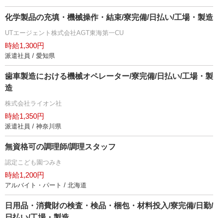
化学製品の充填・機械操作・結束/寮完備/日払い/工場・製造
UTエージェント株式会社AGT東海第一CU
時給1,300円
派遣社員 / 愛知県
歯車製造における機械オペレーター/寮完備/日払い/工場・製
造
株式会社ライオン社
時給1,350円
派遣社員 / 神奈川県
無資格可の調理師/調理スタッフ
認定こども園つみき
時給1,200円
アルバイト・パート / 北海道
日用品・消費財の検査・検品・梱包・材料投入/寮完備/日勤/
日払い/工場・製造