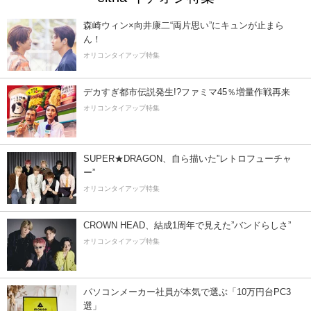
森崎ウィン×向井康二“両片思い”にキュンが止まら
ん！
オリコンタイアップ特集
デカすぎ都市伝説発生!?ファミマ45％増量作戦再来
オリコンタイアップ特集
SUPER★DRAGON、自ら描いた”レトロフューチャ
ー”
オリコンタイアップ特集
CROWN HEAD、結成1周年で見えた”バンドらしさ”
オリコンタイアップ特集
パソコンメーカー社員が本気で選ぶ「10万円台PC3
選」