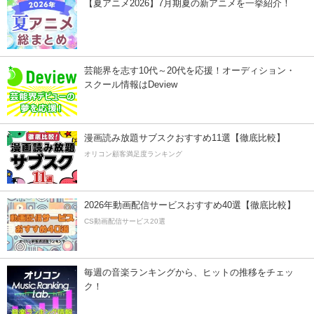
【夏アニメ2026】7月期夏の新アニメを一挙紹介！
芸能界を志す10代～20代を応援！オーディション・
スクール情報はDeview
漫画読み放題サブスクおすすめ11選【徹底比較】
オリコン顧客満足度ランキング
2026年動画配信サービスおすすめ40選【徹底比較】
CS動画配信サービス20選
毎週の音楽ランキングから、ヒットの推移をチェッ
ク！