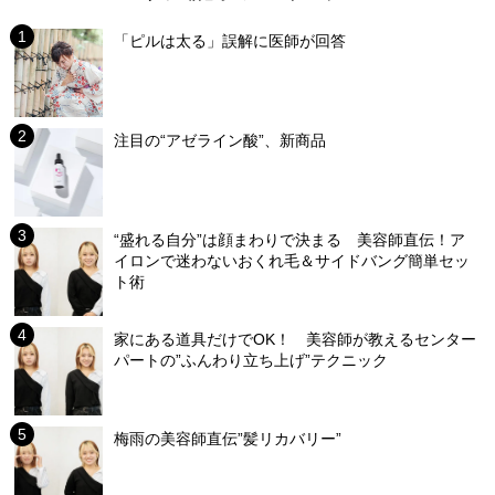
「ピルは太る」誤解に医師が回答
注目の“アゼライン酸”、新商品
“盛れる自分”は顔まわりで決まる 美容師直伝！ア
イロンで迷わないおくれ毛＆サイドバング簡単セッ
ト術
家にある道具だけでOK！ 美容師が教えるセンター
パートの”ふんわり立ち上げ”テクニック
梅雨の美容師直伝”髪リカバリー”