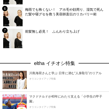
梅雨でも怖くない！ アホ毛や顔周り、湿気で死ん
だ髪や寝グセを救う美容師直伝のリカバリー術
前髪無し必見！ ふんわり立ち上げ
eltha イチオシ特集
川島海荷さんと学ぶ 日常に潜む“人身取引”のリアル
オリコンタイアップ特集
マクドナルドが40年にわたり支える「小学生の甲子
園」
オリコンタイアップ特集