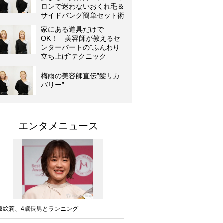
ロンで迷わないおくれ毛＆
サイドバング簡単セット術
家にある道具だけで
OK！ 美容師が教えるセ
ンターパートの”ふんわり
立ち上げ”テクニック
梅雨の美容師直伝”髪リカ
バリー”
エンタメニュース
坂絵莉、4歳長男とランニング