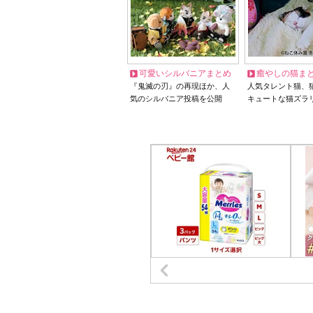
可愛いシルバニアまとめ
癒やしの猫ま
『鬼滅の刃』の再現ほか、人
人気タレント猫、
気のシルバニア投稿を公開
キュートな猫ズラ