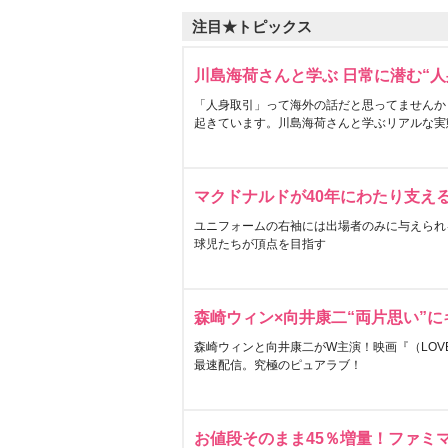
注目★トピックス
川島海荷さんと学ぶ 日常に潜む“人
「人身取引」って海外の話だと思ってませんか
起きています。川島海荷さんと学ぶリアルな実
マクドナルドが40年にわたり支え
ユニフォームの右袖には出場者のみに与えられ
球児たちが頂点を目指す
森崎ウィン×向井康二“両片思い”
森崎ウィンと向井康二がW主演！映画『（LOVE S
最速配信。究極のピュアラブ！
お値段そのまま45％増量！ファミ