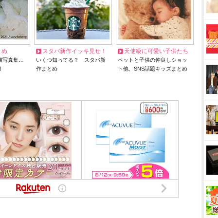
とめ
スタバ新作イッキ見せ！
天使級に可愛い子供たち
猫写真集…
いくつ知ってる？ スタバ新
ペットと子供の仲良しショッ
リ
作まとめ
ト他、SNS話題キッズまとめ