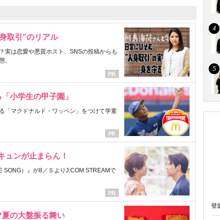
身取引”のリアル
？実は恋愛や悪質ホスト、SNSの投稿からも
態。
る「小学生の甲子園」
る「マクドナルド・ワッペン」をつけて学童
にキュンが止まらん！
ONG）』が8／５よりJ:COM STREAMで
登
マ夏の大盤振る舞い