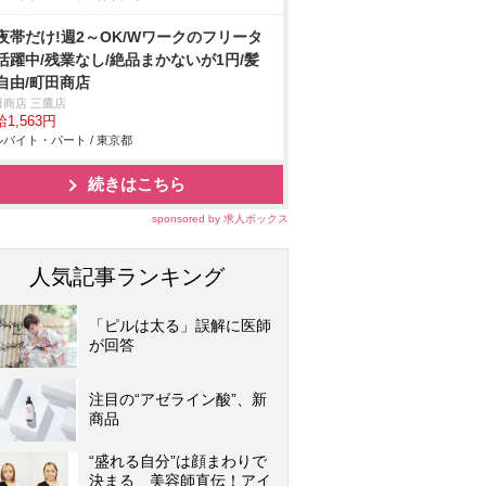
夜帯だけ!週2～OK/Wワークのフリータ
活躍中/残業なし/絶品まかないが1円/髪
自由/町田商店
田商店 三鷹店
1,563円
バイト・パート / 東京都
続きはこちら
sponsored by 求人ボックス
人気記事ランキング
「ピルは太る」誤解に医師
が回答
注目の“アゼライン酸”、新
商品
“盛れる自分”は顔まわりで
決まる 美容師直伝！アイ