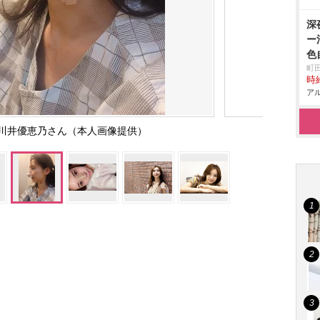
深
ー
色
町
時給
アル
川井優恵乃さん（本人画像提供）