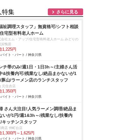
人特集
さらに見る
福祉調理スタッフ」無資格可/シフト相談
/住宅型有料老人ホーム
式会社エム・アップ/住宅型有料老人ホーム みどりの
横浜鴨居
1,225円
バイト・パート / 神奈川県
ンチ帯のみ!週1日・1日3h～/主婦さん活
中&扶養内可/残業なし/絶品まかないが1
!/豚山/ラーメン店のランチスタッフ
山 元住吉店
1,350円
バイト・パート / 神奈川県
婦 さん大注目!人気ラーメン調理/絶品ま
ないが1円/週1&3h～/残業なし/扶養内
K/キッチンスタッフ
田商店 仲町台店
1,300円～1,625円
バイト・パート / 神奈川県