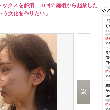
レックスを解消 10回の施術から起業した
求
いう文化を作りたい」
「
可
株
郷
時給
アル
ラ
躍
円
豚
時給
アル
主
か
O
町
時給
アル