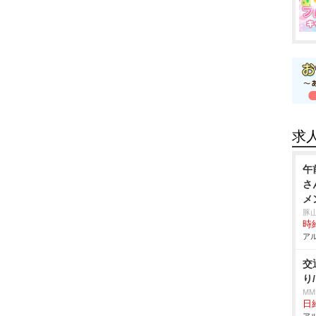
求
午
さ
メ
豚
時給
アル
交
り
MM
日給