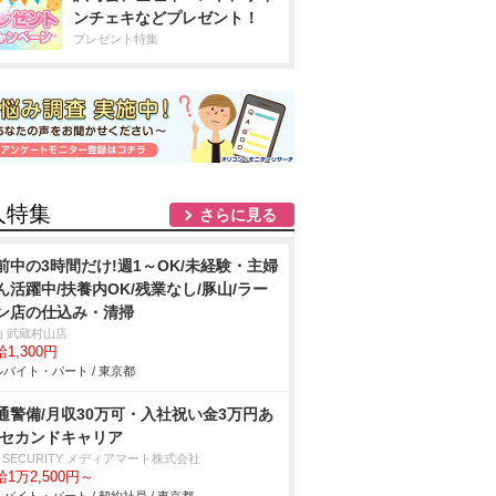
ンチェキなどプレゼント！
プレゼント特集
人特集
さらに見る
前中の3時間だけ!週1～OK/未経験・主婦
ん活躍中/扶養内OK/残業なし/豚山/ラー
ン店の仕込み・清掃
山 武蔵村山店
1,300円
バイト・パート / 東京都
通警備/月収30万可・入社祝い金3万円あ
/セカンドキャリア
 SECURITY メディアマート株式会社
1万2,500円～