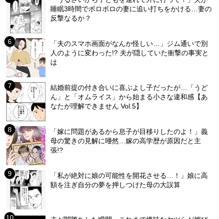
睡眠3時間でボロボロの妻に追い打ちをかける…妻の
反撃なるか？
「夫のスマホ画面がなんか怪しい…」ジム通いで別
人のように変わった!? 夫が隠していた衝撃の事実と
は
結婚前提の付き合いに喜ぶよし子だったが…「うど
ん」と「オムライス」から始まる小さな違和感【あ
なたが理解できません Vol.5】
「嫁に問題があるから息子が目移りしたのよ！」義
母の驚きの見解に唖然…嫁の高学歴が原因だと主
張!?
「私が絶対に娘の可能性を開花させる…！」娘に高
額を注ぎ自分の夢を押しつけた母の大誤算