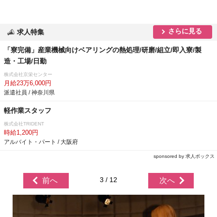
さらに見る
求人特集
「寮完備」産業機械向けベアリングの熱処理/研磨/組立/即入寮/製
造・工場/日勤
株式会社京栄センター
月給23万6,000円
派遣社員 / 神奈川県
軽作業スタッフ
株式会社TRIDENT
時給1,200円
アルバイト・パート / 大阪府
sponsored by 求人ボックス
3 / 12
前へ
次へ