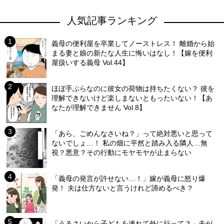
人気記事ランキング
義母の便利屋を卒業してノーストレス！ 離婚から始
まる妻と娘の新たな人生に悔いはなし！【嫁を便利
屋扱いする義母 Vol.44】
ほぼ手ぶらなのに彼女の荷物は持ちたくない？ 彼を
理解できないけど楽しまないともったいない！【あ
なたが理解できません Vol.8】
「あら、ごめんなさいね？」って絶対悪いと思って
ないでしょ…！ 私の畑に平然と踏み入る隣人…無
視？悪意？その行動にモヤモヤが止まらない
「義母の発言が許せない…！」嫁が義母に怒り爆
発！ 夫は仕方ないと言うけれど諦めるべき？
「うるさいから子どもを連れて外に行って？」夫が