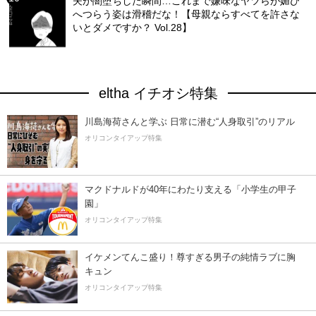
夫が闇堕ちした瞬間…これまで嫌味なヤツらが媚び
へつらう姿は滑稽だな！【母親ならすべてを許さな
いとダメですか？ Vol.28】
eltha イチオシ特集
川島海荷さんと学ぶ 日常に潜む“人身取引”のリアル
オリコンタイアップ特集
マクドナルドが40年にわたり支える「小学生の甲子
園」
オリコンタイアップ特集
イケメンてんこ盛り！尊すぎる男子の純情ラブに胸
キュン
オリコンタイアップ特集