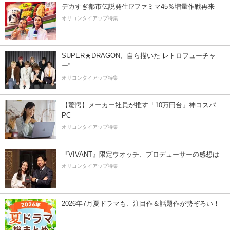
デカすぎ都市伝説発生!?ファミマ45％増量作戦再来
オリコンタイアップ特集
SUPER★DRAGON、自ら描いた”レトロフューチャ
ー”
オリコンタイアップ特集
【驚愕】メーカー社員が推す「10万円台」神コスパ
PC
オリコンタイアップ特集
『VIVANT』限定ウオッチ、プロデューサーの感想は
オリコンタイアップ特集
2026年7月夏ドラマも、注目作＆話題作が勢ぞろい！