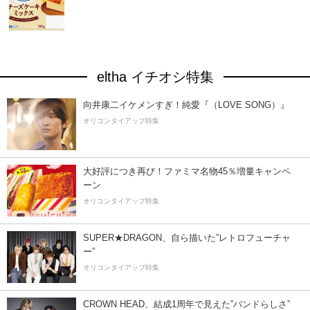
eltha イチオシ特集
向井康二イケメンすぎ！純愛『（LOVE SONG）』
オリコンタイアップ特集
大好評につき再び！ファミマ名物45％増量キャンペ
ーン
オリコンタイアップ特集
SUPER★DRAGON、自ら描いた”レトロフューチャ
ー”
オリコンタイアップ特集
CROWN HEAD、結成1周年で見えた”バンドらしさ”