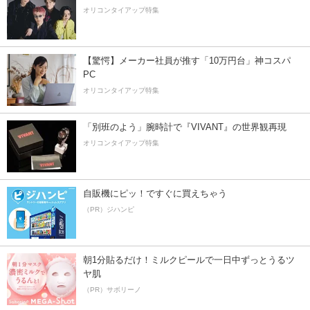
オリコンタイアップ特集
【驚愕】メーカー社員が推す「10万円台」神コスパ
PC
オリコンタイアップ特集
「別班のよう」腕時計で『VIVANT』の世界観再現
オリコンタイアップ特集
自販機にピッ！ですぐに買えちゃう
（PR）ジハンピ
朝1分貼るだけ！ミルクピールで一日中ずっとうるツ
ヤ肌
（PR）サボリーノ