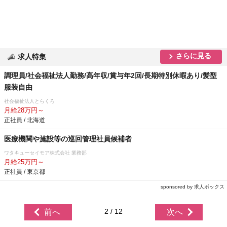
さらに見る
求人特集
調理員/社会福祉法人勤務/高年収/賞与年2回/長期特別休暇あり/髪型
服装自由
社会福祉法人とらくろ
月給28万円～
正社員 / 北海道
医療機関や施設等の巡回管理社員候補者
ワタキューセイモア株式会社 業務部
月給25万円～
正社員 / 東京都
sponsored by 求人ボックス
2 / 12
前へ
次へ