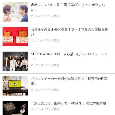
森崎ウィン×向井康二“両片思い”にキュンが止まら
ん！
オリコンタイアップ特集
お値段そのまま45％増量！ファミマ夏の大盤振る舞
い
オリコンタイアップ特集
SUPER★DRAGON、自ら描いた”レトロフューチャ
ー”
オリコンタイアップ特集
パソコンメーカー社員が本気で選ぶ「10万円台PC3
選」
オリコンタイアップ特集
「別班のよう」腕時計で『VIVANT』の世界観再現
オリコンタイアップ特集