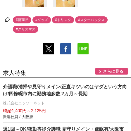
#新商品
#グッズ
#ドリンク
#スターバックス
#クリスマス
さらに見る
求人特集
介護職/清掃や見守りメイン/正直キツいのはヤダという方向
け/四條畷市内に勤務地多数 2カ月～長期
株式会社ニッソーネット
時給1,400円～2,125円
派遣社員 / 大阪府
週1回～OK/夜勤専従介護職 見守りメイン・仮眠有/大阪市