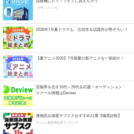
自販機にピッ！ですぐに買えちゃう
（PR）ジハンピ
2026年7月夏ドラマも、注目作＆話題作が勢ぞろい！
【夏アニメ2026】7月期夏の新アニメを一挙紹介！
芸能界を志す10代～20代を応援！オーディション・
スクール情報はDeview
漫画読み放題サブスクおすすめ11選【徹底比較】
オリコン顧客満足度ランキング