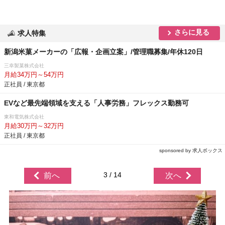
さらに見る
求人特集
新潟米菓メーカーの「広報・企画立案」/管理職募集/年休120日
三幸製菓株式会社
月給34万円～54万円
正社員 / 東京都
EVなど最先端領域を支える「人事労務」フレックス勤務可
東和電気株式会社
月給30万円～32万円
正社員 / 東京都
sponsored by 求人ボックス
3 / 14
前へ
次へ