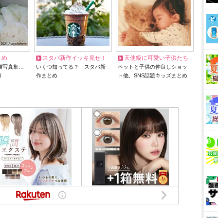
とめ
スタバ新作イッキ見せ！
天使級に可愛い子供たち
猫写真集…
いくつ知ってる？ スタバ新
ペットと子供の仲良しショッ
リ
作まとめ
ト他、SNS話題キッズまとめ