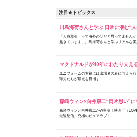
注目★トピックス
川島海荷さんと学ぶ 日常に潜む“人
「人身取引」って海外の話だと思ってませんか
起きています。川島海荷さんと学ぶリアルな実
マクドナルドが40年にわたり支え
ユニフォームの右袖には出場者のみに与えられ
球児たちが頂点を目指す
森崎ウィン×向井康二“両片思い”
森崎ウィンと向井康二がW主演！映画『（LOVE S
最速配信。究極のピュアラブ！