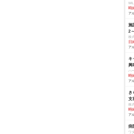
W
時給
アル
施
2
株
日給
アル
キ
興
ハ
時給
アル
き
支
株
時給
アル
病
ワ