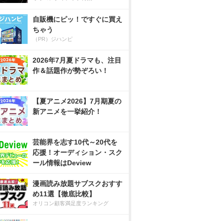
自販機にピッ！ですぐに買え
ちゃう
（PR）ジハンピ
2026年7月夏ドラマも、注目
作＆話題作が勢ぞろい！
【夏アニメ2026】7月期夏の
新アニメを一挙紹介！
芸能界を志す10代～20代を
応援！オーディション・スク
ール情報はDeview
漫画読み放題サブスクおすす
め11選【徹底比較】
オリコン顧客満足度ランキング