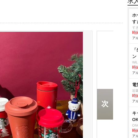
求
ホ
す
す
時給
アル
「
ン
W
時給
アル
電
近
時給
アル
キ
O
ON
時給
アル