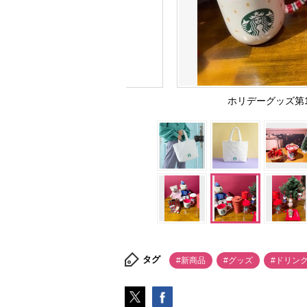
ホリデーグッズ第1弾も
タグ
#新商品
#グッズ
#ドリン