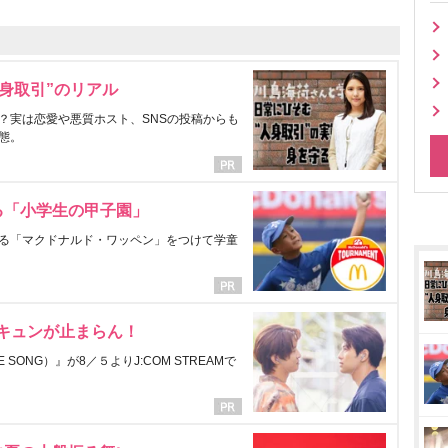
身取引”のリアル
？実は恋愛や悪質ホスト、SNSの投稿からも
態。
る「小学生の甲子園」
る「マクドナルド・ワッペン」をつけて学童
にキュンが止まらん！
ONG）』が8／５よりJ:COM STREAMで