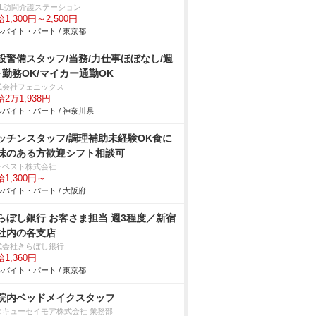
iLL訪問介護ステーション
1,300円～2,500円
バイト・パート / 東京都
設警備スタッフ/当務/力仕事ほぼなし/週
～勤務OK/マイカー通勤OK
式会社フェニックス
2万1,938円
バイト・パート / 神奈川県
ッチンスタッフ/調理補助未経験OK食に
味のある方歓迎シフト相談可
ーベスト株式会社
1,300円～
バイト・パート / 大阪府
らぼし銀行 お客さま担当 週3程度／新宿
社内の各支店
式会社きらぼし銀行
1,360円
バイト・パート / 東京都
院内ベッドメイクスタッフ
タキューセイモア株式会社 業務部