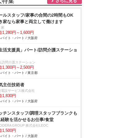
人特集
さらに見る
ールスタッフ/家事の合間の2時間もOK
き家なら家事と両立して働けます
き家
1,280円～1,600円
バイト・パート / 大阪府
生活支援員」パート/訪問介護ステーショ
iLL訪問介護ステーション
1,300円～2,500円
バイト・パート / 東京都
気主任技術者
畿電設サービス株式会社
1,830円
バイト・パート / 大阪府
ッチンスタッフ/調理スタッフブランクも
K経験を活かせるお仕事/食堂
ODERA GROUP 株式会社LEOC
1,500円
バイト・パート / 大阪府