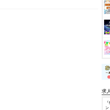
求
「
ン