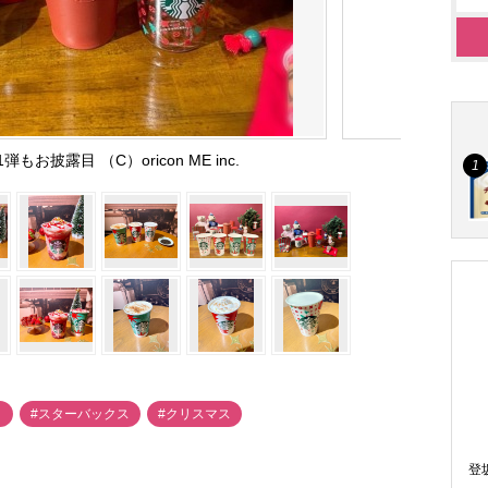
お披露目 （C）oricon ME inc.
ク
#スターバックス
#クリスマス
登