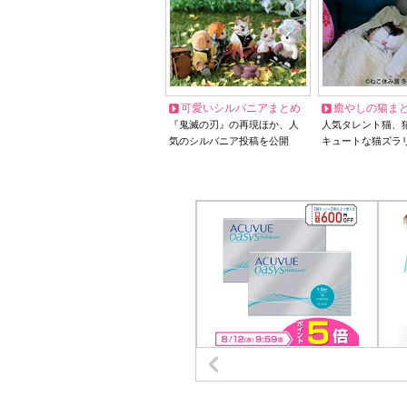
可愛いシルバニアまとめ
癒やしの猫ま
『鬼滅の刃』の再現ほか、人
人気タレント猫、
気のシルバニア投稿を公開
キュートな猫ズラ