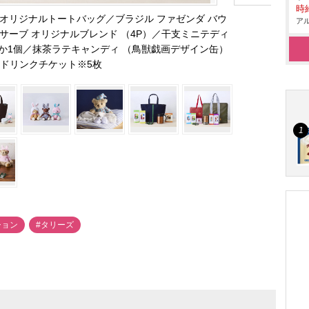
時給
ド）オリジナルトートバッグ／ブラジル ファゼンダ バウ
アル
ングルサーブ オリジナルブレンド （4P）／干支ミニテディ
れか1個／抹茶ラテキャンディ （鳥獣戯画デザイン缶）
ドリンクチケット※5枚
ション
#タリーズ