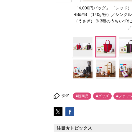
「4,000円バッグ」 （レッ
RB&YB （140g/粉）／シ
（うさぎ） ※3種のうちいず
／
タグ
#新商品
#グッズ
#ファッ
注目★トピックス