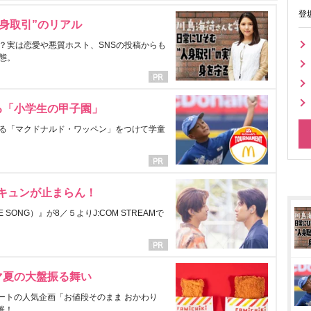
登
身取引”のリアル
？実は恋愛や悪質ホスト、SNSの投稿からも
態。
る「小学生の甲子園」
る「マクドナルド・ワッペン」をつけて学童
にキュンが止まらん！
ONG）』が8／５よりJ:COM STREAMで
マ夏の大盤振る舞い
ートの人気企画「お値段そのまま おかわり
催！