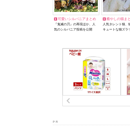
可愛いシルバニアまとめ
癒やしの猫ま
『鬼滅の刃』の再現ほか、人
人気タレント猫、
気のシルバニア投稿を公開
キュートな猫ズラ
P R