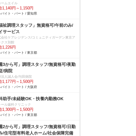
ホームエイル
1,140円～1,150円
バイト・パート / 愛知県
福祉調理スタッフ」無資格可/午前のみ/
イサービス
式会社ケアレジデンス/コミュニティガーデン東京ア
ックス別館
1,226円
バイト・パート / 東京都
週3から可」調理スタッフ/無資格可/夜勤
従/病院
療法人誠人会/与田病院
1,177円～1,500円
バイト・パート / 大阪府
科助手/未経験OK・扶養内勤務OK
レール歯科クリニック
1,300円～1,500円
バイト・パート / 東京都
週2から可」調理スタッフ/無資格可/日勤
み/住宅型有料老人ホーム/社会保障完備