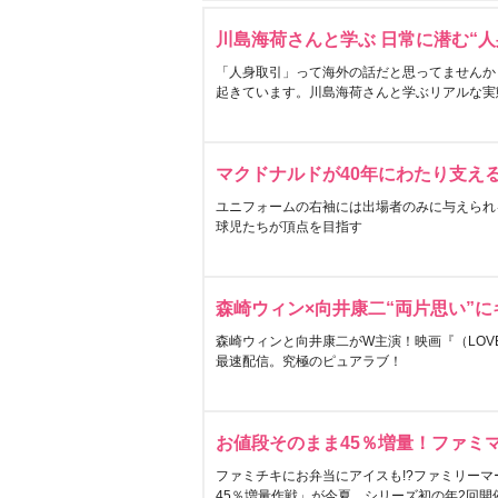
川島海荷さんと学ぶ 日常に潜む“人
「人身取引」って海外の話だと思ってませんか
起きています。川島海荷さんと学ぶリアルな実
マクドナルドが40年にわたり支え
ユニフォームの右袖には出場者のみに与えられ
球児たちが頂点を目指す
森崎ウィン×向井康二“両片思い”
森崎ウィンと向井康二がW主演！映画『（LOVE S
最速配信。究極のピュアラブ！
お値段そのまま45％増量！ファミ
ファミチキにお弁当にアイスも!?ファミリーマ
45％増量作戦」が今夏、シリーズ初の年2回開