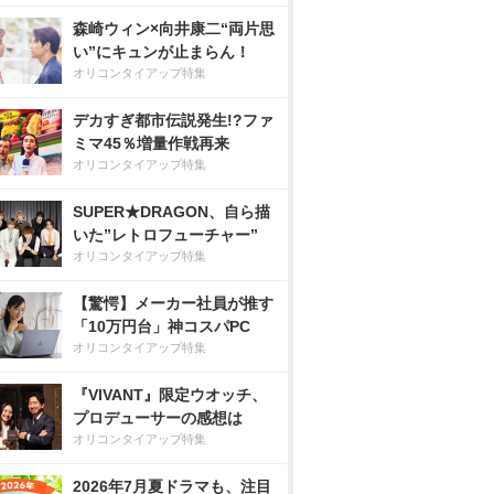
森崎ウィン×向井康二“両片思
い”にキュンが止まらん！
オリコンタイアップ特集
デカすぎ都市伝説発生!?ファ
ミマ45％増量作戦再来
オリコンタイアップ特集
SUPER★DRAGON、自ら描
いた”レトロフューチャー”
オリコンタイアップ特集
【驚愕】メーカー社員が推す
「10万円台」神コスパPC
オリコンタイアップ特集
『VIVANT』限定ウオッチ、
プロデューサーの感想は
オリコンタイアップ特集
2026年7月夏ドラマも、注目