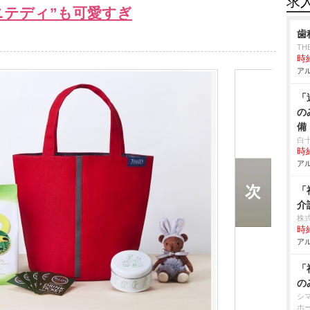
求
ニテディ”も可愛すぎ
歯
TH
時給
アル
「
の
備
白
時給
アル
「
介
株
時給
アル
「
の
シ
ホ