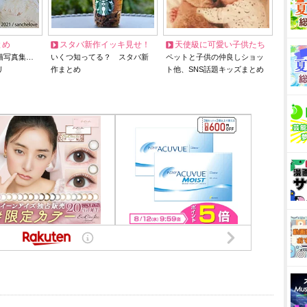
とめ
スタバ新作イッキ見せ！
天使級に可愛い子供たち
猫写真集…
いくつ知ってる？ スタバ新
ペットと子供の仲良しショッ
リ
作まとめ
ト他、SNS話題キッズまとめ