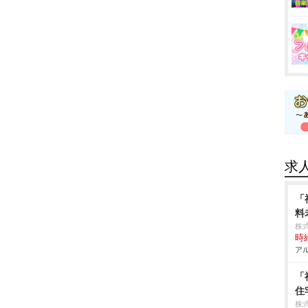
求
「
料
株
時給
アル
「
住
株