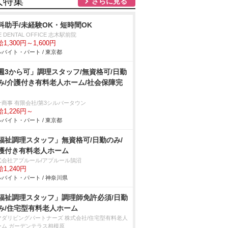
人特集
さらに見る
科助手/未経験OK・短時間OK
E DENTAL OFFICE 志木駅前院
1,300円～1,600円
バイト・パート / 東京都
週3から可」調理スタッフ/無資格可/日勤
み/介護付き有料老人ホーム/社会保障完
十商事 有限会社/第3シルバータウン
1,226円～
バイト・パート / 東京都
福祉調理スタッフ」無資格可/日勤のみ/
護付き有料老人ホーム
式会社アプルール/アプルール鵠沼
1,240円
バイト・パート / 神奈川県
福祉調理スタッフ」調理師免許必須/日勤
み/住宅型有料老人ホーム
マダリビングパートナーズ 株式会社/住宅型有料老人
ーム ガーデンテラス相模原