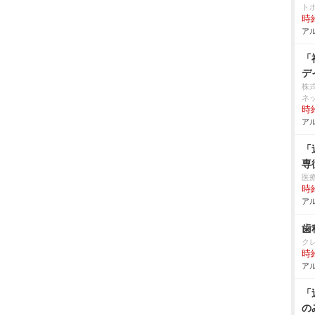
ト
時給
アル
「
デ
株
ネ
時給
アル
「
専
医
時給
アル
歯
ク
時給
アル
「
の