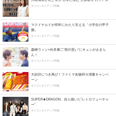
オリコンタイアップ特集
マクドナルドが40年にわたり支える「小学生の甲子
園」
オリコンタイアップ特集
森崎ウィン×向井康二“両片思い”にキュンが止まら
ん！
オリコンタイアップ特集
大好評につき再び！ファミマ名物45％増量キャンペ
ーン
オリコンタイアップ特集
SUPER★DRAGON、自ら描いた”レトロフューチャ
ー”
オリコンタイアップ特集