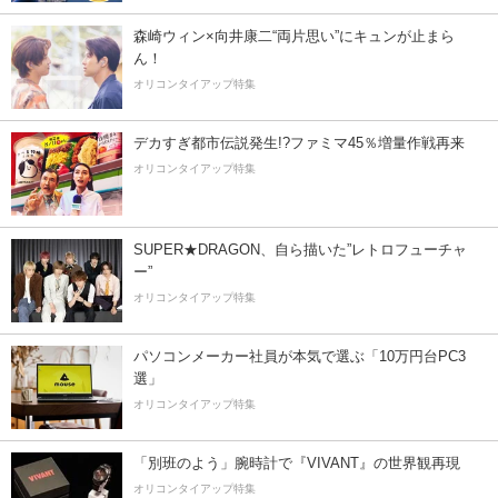
森崎ウィン×向井康二“両片思い”にキュンが止まら
ん！
オリコンタイアップ特集
デカすぎ都市伝説発生!?ファミマ45％増量作戦再来
オリコンタイアップ特集
SUPER★DRAGON、自ら描いた”レトロフューチャ
ー”
オリコンタイアップ特集
パソコンメーカー社員が本気で選ぶ「10万円台PC3
選」
オリコンタイアップ特集
「別班のよう」腕時計で『VIVANT』の世界観再現
オリコンタイアップ特集