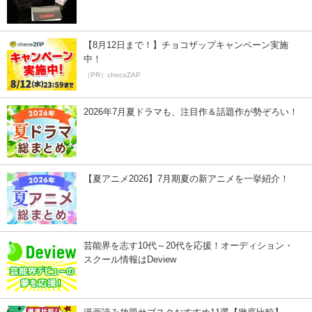
【8月12日まで！】チョコザップキャンペーン実施
中！
（PR）chocoZAP
2026年7月夏ドラマも、注目作＆話題作が勢ぞろい！
【夏アニメ2026】7月期夏の新アニメを一挙紹介！
芸能界を志す10代～20代を応援！オーディション・
スクール情報はDeview