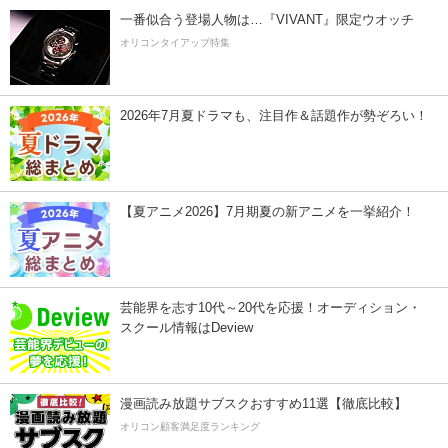
一番似合う登場人物は…『VIVANT』限定ウオッチ
オリコンタイアップ特集
2026年7月夏ドラマも、注目作＆話題作が勢ぞろい！
【夏アニメ2026】7月期夏の新アニメを一挙紹介！
芸能界を志す10代～20代を応援！オーディション・
スクール情報はDeview
漫画読み放題サブスクおすすめ11選【徹底比較】
オリコン顧客満足度ランキング