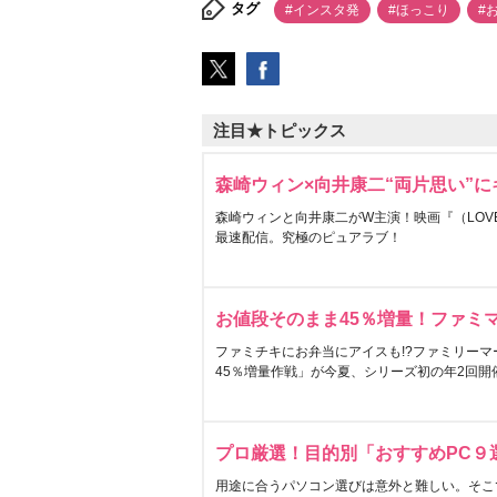
タグ
#インスタ発
#ほっこり
#
注目★トピックス
森崎ウィン×向井康二“両片思い”
森崎ウィンと向井康二がW主演！映画『（LOVE S
最速配信。究極のピュアラブ！
お値段そのまま45％増量！ファミ
ファミチキにお弁当にアイスも!?ファミリーマ
45％増量作戦」が今夏、シリーズ初の年2回開
プロ厳選！目的別「おすすめPC９
用途に合うパソコン選びは意外と難しい。そこ