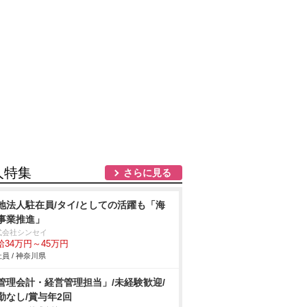
人特集
さらに見る
地法人駐在員/タイ/としての活躍も「海
事業推進」
式会社シンセイ
給34万円～45万円
員 / 神奈川県
管理会計・経営管理担当」/未経験歓迎/
勤なし/賞与年2回