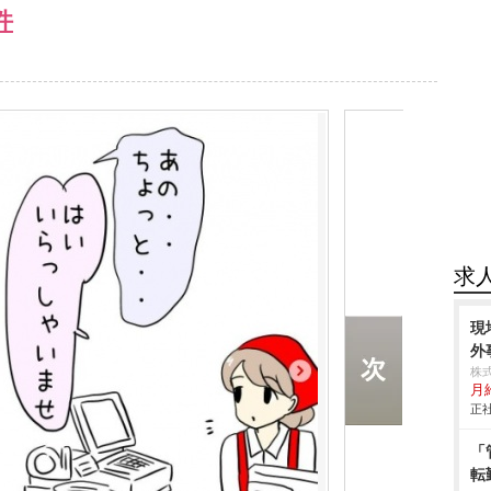
件
求
現
外
株
月
正社
「
転