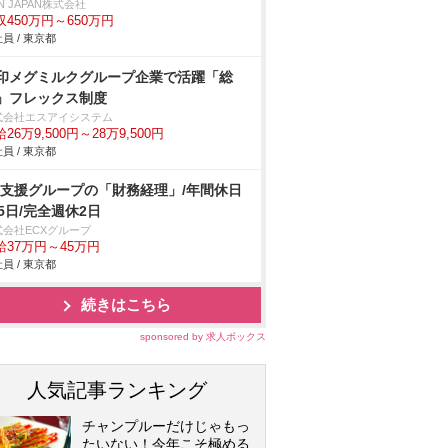
N JAPAN株式会社
収450万円～650万円
員 / 東京都
印メグミルクグループ企業で活躍「総
」フレックス制度
式会社エスアイシステム
26万9,500円～28万9,500円
員 / 東京都
C支援グループの「財務経理」/年間休日
25日/完全週休2日
式会社ECXグループ
給37万円～45万円
員 / 東京都
続きはこちら
sponsored by 求人ボックス
人気記事ランキング
チャンプルーだけじゃもっ
たいない！今年こそ極める