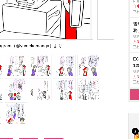
NH
年
正社
雪
務
株
月給
agram（@yumekomanga）より
正社
E
1
株
月
正社