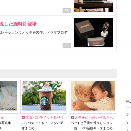
表現した腕時計登場
ラボレーションウオッチを製作。ドラマプロデ
登
とめ
スタバ新作イッキ見せ！
天使級に可愛い子供たち
猫写真集…
いくつ知ってる？ スタバ新
ペットと子供の仲良しショッ
リ
作まとめ
ト他、SNS話題キッズまとめ