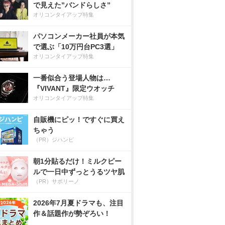
で見えた”バンドらしさ”
オリコンタイアップ特集
パソコンメーカー社員が本気
で選ぶ「10万円台PC3選」
オリコンタイアップ特集
一番似合う登場人物は…
『VIVANT』限定ウオッチ
オリコンタイアップ特集
自販機にピッ！ですぐに買え
ちゃう
（PR）ジハンピ
朝1分貼るだけ！ミルクピー
ルで一日中ずっとうるツヤ肌
（PR）サボリーノ
2026年7月夏ドラマも、注目
作＆話題作が勢ぞろい！