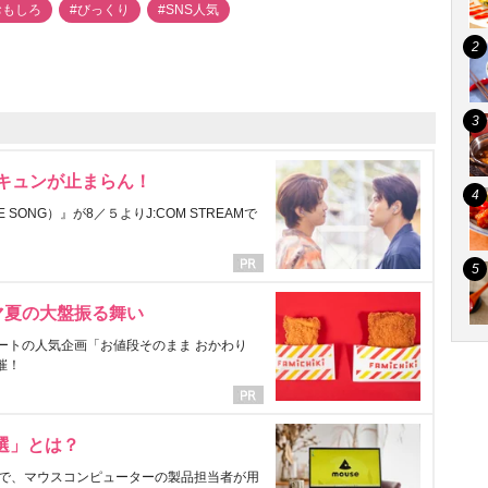
おもしろ
#びっくり
#SNS人気
にキュンが止まらん！
ONG）』が8／５よりJ:COM STREAMで
マ夏の大盤振る舞い
ートの人気企画「お値段そのまま おかわり
催！
選」とは？
で、マウスコンピューターの製品担当者が用