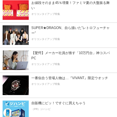
お値段そのまま45％増量！ファミマ夏の大盤振る舞
い
オリコンタイアップ特集
SUPER★DRAGON、自ら描いた”レトロフューチャ
ー”
オリコンタイアップ特集
【驚愕】メーカー社員が推す「10万円台」神コスパ
PC
オリコンタイアップ特集
一番似合う登場人物は…『VIVANT』限定ウオッチ
オリコンタイアップ特集
自販機にピッ！ですぐに買えちゃう
（PR）ジハンピ