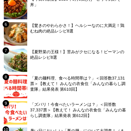
丼」
【驚きのやわらかさ！】ヘルシーなのに大満足！鶏
むね肉の絶品レシピ8選
【夏野菜の王様！】苦みがクセになる！ピーマンの
絶品レシピ8選
「夏の麺料理、食べる時間帯は？」＜回答数37,131
票＞【教えて！ みんなの衣食住「みんなの暮らし調
査隊」結果発表 第610回】
「ズバリ！今食べたいラーメンは？」＜回答数
37,337票＞【教えて！ みんなの衣食住「みんなの暮
らし調査隊」結果発表 第612回】
暑い日においしい「夏の麺」について大調査！（ま