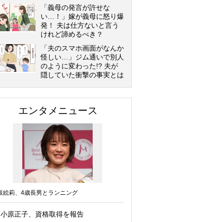
「義母の発言が許せな
い…！」嫁が義母に怒り爆
発！ 夫は仕方ないと言う
けれど諦めるべき？
「夫のスマホ画面がなんか
怪しい…」ジム通いで別人
のように変わった!? 夫が
隠していた衝撃の事実とは
エンタメニュース
坂絵莉、4歳長男とランニング
小原正子、資格取得を報告