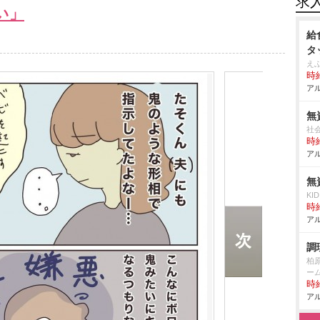
求
い」
給
タ
え
時給
アル
無
社
時給
アル
無
KI
時給
アル
調
柏
ー
時給
アル