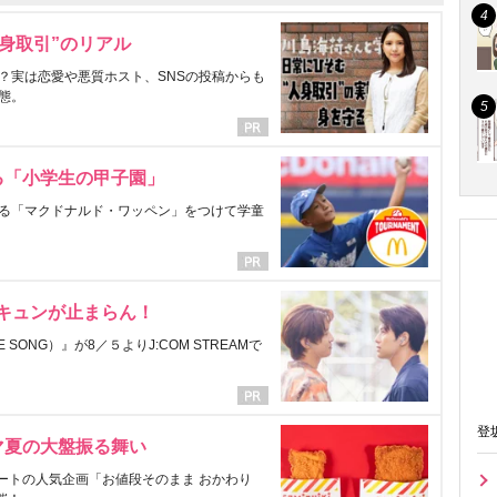
身取引”のリアル
？実は恋愛や悪質ホスト、SNSの投稿からも
態。
る「小学生の甲子園」
る「マクドナルド・ワッペン」をつけて学童
にキュンが止まらん！
ONG）』が8／５よりJ:COM STREAMで
登
マ夏の大盤振る舞い
ートの人気企画「お値段そのまま おかわり