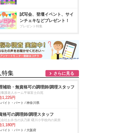
試写会、登壇イベント、サイ
ンチェキなどプレゼント！
プレゼント特集
人特集
さらに見る
理補助・無資格可の調理師/調理スタッフ
別養護老人ホーム平塚富士白苑
1,225円
バイト・パート / 神奈川県
資格可の調理師/調理スタッフ
式会社お弁当の浜乃家 曙川小学校内の厨房
1,180円
バイト・パート / 大阪府