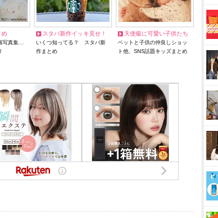
とめ
スタバ新作イッキ見せ！
天使級に可愛い子供たち
猫写真集…
いくつ知ってる？ スタバ新
ペットと子供の仲良しショッ
リ
作まとめ
ト他、SNS話題キッズまとめ