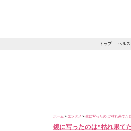
トップ
ヘルス
メイク・コスメ・スキ
ホーム
>
エンタメ
>
鏡に写ったのは”枯れ果てた
鏡に写ったのは”枯れ果て