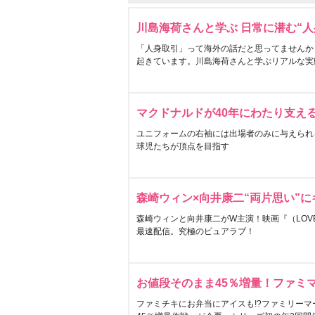
川島海荷さんと学ぶ 日常に潜む“人
「人身取引」って海外の話だと思ってませんか
起きています。川島海荷さんと学ぶリアルな実
マクドナルドが40年にわたり支え
ユニフォームの右袖には出場者のみに与えられ
球児たちが頂点を目指す
森崎ウィン×向井康二“両片思い”
森崎ウィンと向井康二がW主演！映画『（LOVE S
最速配信。究極のピュアラブ！
お値段そのまま45％増量！ファミ
ファミチキにお弁当にアイスも!?ファミリーマ