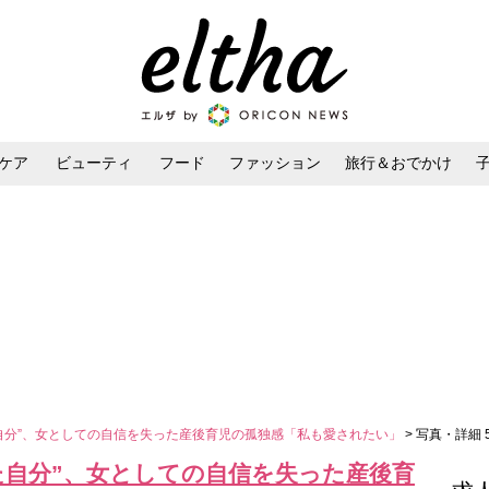
ケア
ビューティ
フード
ファッション
旅行＆おでかけ
ンケア
ダイエット・ボディケア
ヘアスタイル・ヘアアレンジ
自分”、女としての自信を失った産後育児の孤独感「私も愛されたい」
> 写真・詳細 
た自分”、女としての自信を失った産後育