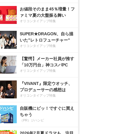
お値段そのまま45％増量！フ
ァミマ夏の大盤振る舞い
オリコンタイアップ特集
SUPER★DRAGON、自ら描
いた”レトロフューチャー”
オリコンタイアップ特集
【驚愕】メーカー社員が推す
「10万円台」神コスパPC
オリコンタイアップ特集
『VIVANT』限定ウオッチ、
プロデューサーの感想は
オリコンタイアップ特集
自販機にピッ！ですぐに買え
ちゃう
（PR）ジハンピ
2026年7月夏ドラマも、注目