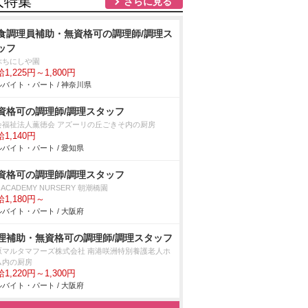
人特集
さらに見る
食調理員補助・無資格可の調理師/調理ス
ッフ
ぶちにしや園
1,225円～1,800円
バイト・パート / 神奈川県
資格可の調理師/調理スタッフ
会福祉法人薫徳会 アズーリの丘ごきそ内の厨房
1,140円
バイト・パート / 愛知県
資格可の調理師/調理スタッフ
D ACADEMY NURSERY 朝潮橋園
1,180円～
バイト・パート / 大阪府
理補助・無資格可の調理師/調理スタッフ
原マルタマフーズ株式会社 南港咲洲特別養護老人ホ
ム内の厨房
1,220円～1,300円
バイト・パート / 大阪府