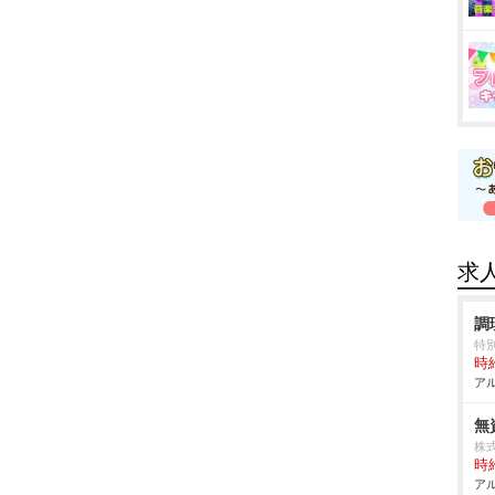
求
調
特
時給
アル
無
株
時給
アル