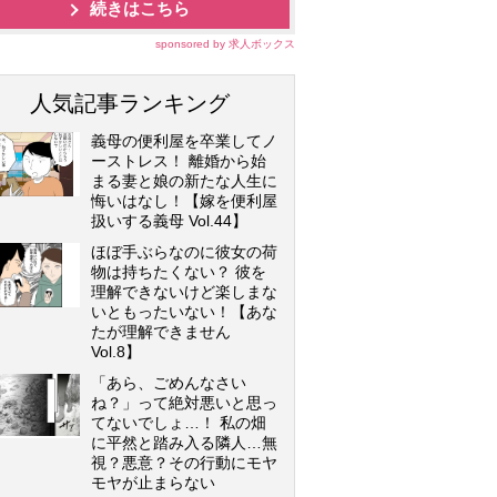
続きはこちら
sponsored by 求人ボックス
人気記事ランキング
義母の便利屋を卒業してノ
ーストレス！ 離婚から始
まる妻と娘の新たな人生に
悔いはなし！【嫁を便利屋
扱いする義母 Vol.44】
ほぼ手ぶらなのに彼女の荷
物は持ちたくない？ 彼を
理解できないけど楽しまな
いともったいない！【あな
たが理解できません
Vol.8】
「あら、ごめんなさい
ね？」って絶対悪いと思っ
てないでしょ…！ 私の畑
に平然と踏み入る隣人…無
視？悪意？その行動にモヤ
モヤが止まらない