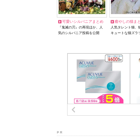
可愛いシルバニアまとめ
癒やしの猫ま
『鬼滅の刃』の再現ほか、人
人気タレント猫、
気のシルバニア投稿を公開
キュートな猫ズラ
P R