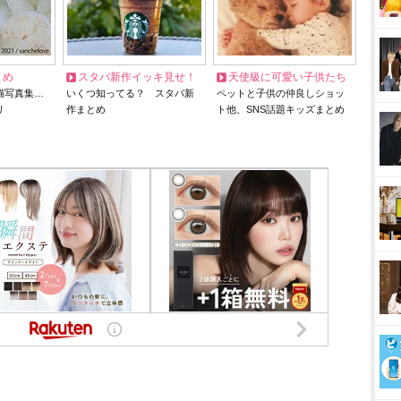
とめ
スタバ新作イッキ見せ！
天使級に可愛い子供たち
猫写真集…
いくつ知ってる？ スタバ新
ペットと子供の仲良しショッ
リ
作まとめ
ト他、SNS話題キッズまとめ