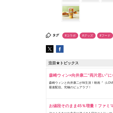
タグ
#コラボ
#グッズ
#フード
注目★トピックス
森崎ウィン×向井康二“両片思い”
森崎ウィンと向井康二がW主演！映画『（LOVE S
最速配信。究極のピュアラブ！
お値段そのまま45％増量！ファミ