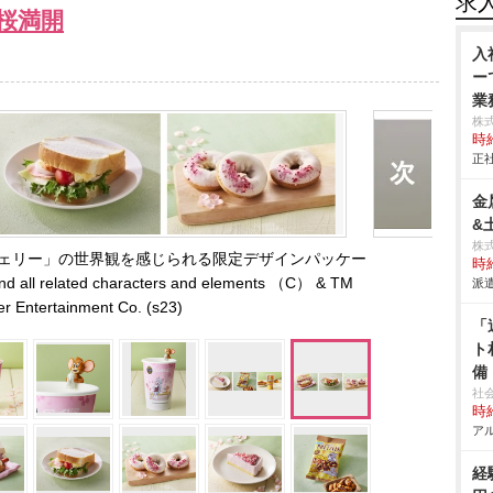
求
桜満開
入
ー
業務
株
時給
正社
金
&
株
ェリー」の世界観を感じられる限定デザインパッケー
時給
ll related characters and elements （C） & TM
派遣
er Entertainment Co. (s23)
「
ト
備
社
時給
アル
経