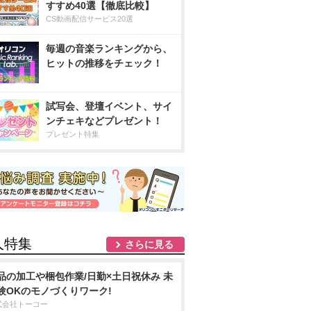
すすめ40選【徹底比較】
CS動画配信サービス20選
毎週の音楽ランキングから、
ヒットの推移をチェック！
試写会、登壇イベント、サイ
ンチェキなどプレゼント！
プレゼント特集
人特集
さらに見る
品の加工や梱包作業/日勤×土日祝休み 未
験OKのモノづくりワーク!
式会社トーコー