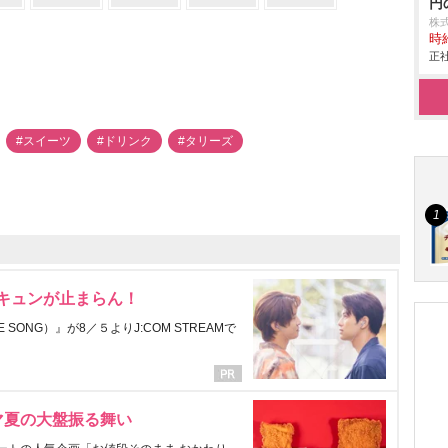
円
株
時給
正社
#スイーツ
#ドリンク
#タリーズ
にキュンが止まらん！
ONG）』が8／５よりJ:COM STREAMで
マ夏の大盤振る舞い