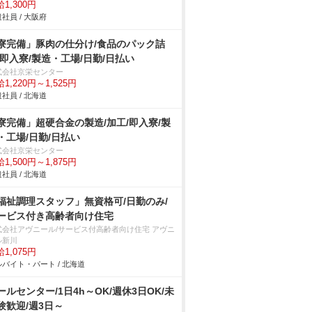
1,300円
社員 / 大阪府
寮完備」豚肉の仕分け/食品のパック詰
/即入寮/製造・工場/日勤/日払い
式会社京栄センター
1,220円～1,525円
社員 / 北海道
寮完備」超硬合金の製造/加工/即入寮/製
・工場/日勤/日払い
式会社京栄センター
1,500円～1,875円
社員 / 北海道
福祉調理スタッフ」無資格可/日勤のみ/
ービス付き高齢者向け住宅
式会社アヴニール/サービス付高齢者向け住宅 アヴニ
ル新川
1,075円
バイト・パート / 北海道
ールセンター/1日4h～OK/週休3日OK/未
験歓迎/週3日～