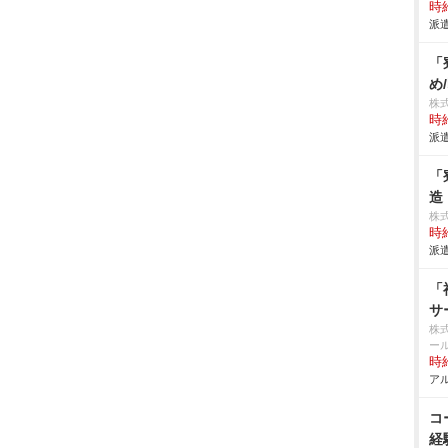
時給
派遣
「
め
株
時給
派遣
「
造
株
時給
派遣
「
サ
株
ー
時給
アル
コ
経