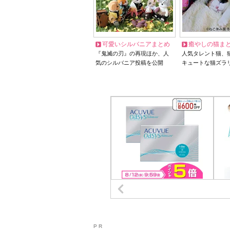
可愛いシルバニアまとめ
癒やしの猫ま
『鬼滅の刃』の再現ほか、人
人気タレント猫、
気のシルバニア投稿を公開
キュートな猫ズラ
P R