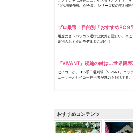
ファミチキにお弁当にアイスも!?ファミリーマ
45％増量作戦」が今夏、シリーズ初の年2回開
プロ厳選！目的別「おすすめPC９
用途に合うパソコン選びは意外と難しい。そこ
途別のおすすめモデルをご紹介！
『VIVANT』続編の鍵は…世界観
セイコーが、TBS系日曜劇場『VIVANT』コ
ューサーとセイコー担当者が魅力を解説する。
おすすめコンテンツ