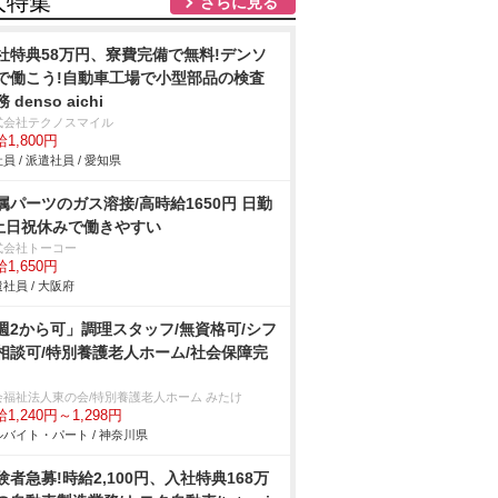
人特集
さらに見る
社特典58万円、寮費完備で無料!デンソ
で働こう!自動車工場で小型部品の検査
 denso aichi
式会社テクノスマイル
1,800円
員 / 派遣社員 / 愛知県
属パーツのガス溶接/高時給1650円 日勤
土日祝休みで働きやすい
式会社トーコー
1,650円
社員 / 大阪府
週2から可」調理スタッフ/無資格可/シフ
相談可/特別養護老人ホーム/社会保障完
会福祉法人東の会/特別養護老人ホーム みたけ
1,240円～1,298円
バイト・パート / 神奈川県
験者急募!時給2,100円、入社特典168万