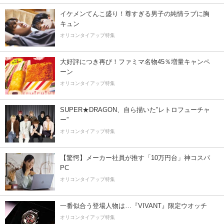
イケメンてんこ盛り！尊すぎる男子の純情ラブに胸
キュン
オリコンタイアップ特集
大好評につき再び！ファミマ名物45％増量キャンペ
ーン
オリコンタイアップ特集
SUPER★DRAGON、自ら描いた”レトロフューチャ
ー”
オリコンタイアップ特集
【驚愕】メーカー社員が推す「10万円台」神コスパ
PC
オリコンタイアップ特集
一番似合う登場人物は…『VIVANT』限定ウオッチ
オリコンタイアップ特集