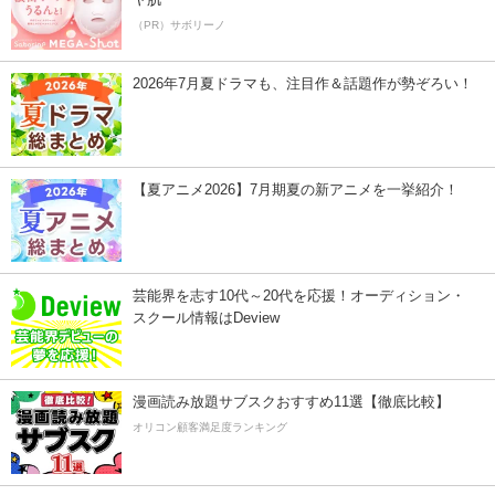
（PR）サボリーノ
2026年7月夏ドラマも、注目作＆話題作が勢ぞろい！
【夏アニメ2026】7月期夏の新アニメを一挙紹介！
芸能界を志す10代～20代を応援！オーディション・
スクール情報はDeview
漫画読み放題サブスクおすすめ11選【徹底比較】
オリコン顧客満足度ランキング