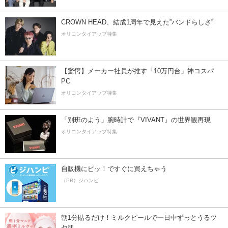
CROWN HEAD、結成1周年で見えた”バンドらしさ”
オリコンタイアップ特集
【驚愕】メーカー社員が推す「10万円台」神コスパ
PC
オリコンタイアップ特集
「別班のよう」腕時計で『VIVANT』の世界観再現
オリコンタイアップ特集
自販機にピッ！ですぐに買えちゃう
（PR）ジハンピ
朝1分貼るだけ！ミルクピールで一日中ずっとうるツ
ヤ肌