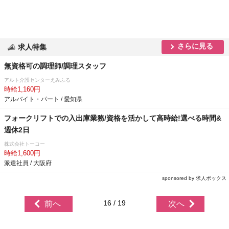
さらに見る
求人特集
無資格可の調理師/調理スタッフ
アルト介護センターえみふる
時給1,160円
アルバイト・パート / 愛知県
フォークリフトでの入出庫業務/資格を活かして高時給!選べる時間&
週休2日
株式会社トーコー
時給1,600円
派遣社員 / 大阪府
sponsored by 求人ボックス
16 / 19
前へ
次へ