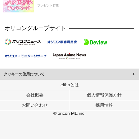
プレゼント特集
オリコングループサイト
クッキーの使用について
このサイトでは Cookie を使用して、ユーザーに合わせたコンテンツや広告の
elthaとは
表示、ソーシャル メディア機能の提供、広告の表示回数やクリック数の測定を
会社概要
個人情報保護方針
行っています。
また、ユーザーによるサイトの利用状況についても情報を収集し、ソーシャル
お問い合わせ
採用情報
メディアや広告配信、データ解析の各パートナーに提供しています。
各パートナーは、この情報とユーザーが各パートナーに提供した他の情報や、
© oricon ME inc.
ユーザーが各パートナーのサービスを使用したときに収集した他の情報を組み
合わせて使用することがあります。