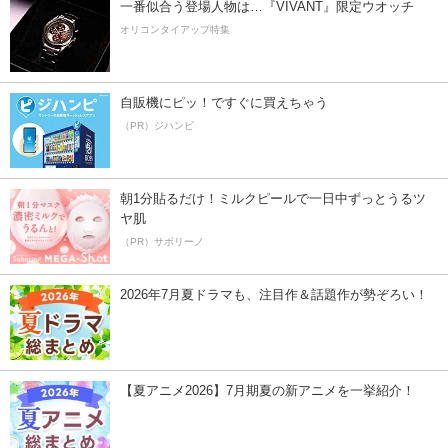
一番似合う登場人物は…『VIVANT』限定ウオッチ
オリコンタイアップ特集
自販機にピッ！ですぐに買えちゃう
（PR）ジハンピ
朝1分貼るだけ！ミルクピールで一日中ずっとうるツ
ヤ肌
（PR）サボリーノ
2026年7月夏ドラマも、注目作＆話題作が勢ぞろい！
【夏アニメ2026】7月期夏の新アニメを一挙紹介！