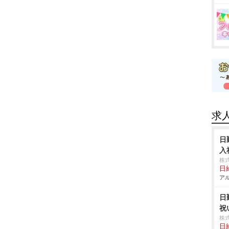
求
日
入
株
日給
アル
日
祝
株
日給