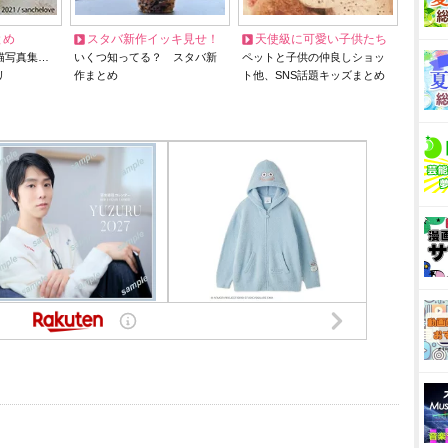
とめ
スタバ新作イッキ見せ！
天使級に可愛い子供たち
猫写真集…
いくつ知ってる？ スタバ新
ペットと子供の仲良しショッ
リ
作まとめ
ト他、SNS話題キッズまとめ