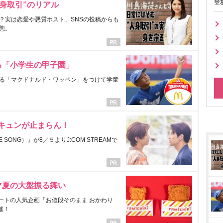
登
身取引”のリアル
？実は恋愛や悪質ホスト、SNSの投稿からも
態。
る「小学生の甲子園」
る「マクドナルド・ワッペン」をつけて学童
にキュンが止まらん！
ONG）』が8／５よりJ:COM STREAMで
マ夏の大盤振る舞い
ートの人気企画「お値段そのまま おかわり
催！