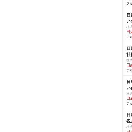
アル
日
い
株
日給
アル
日
社
株
日給
アル
日
い
株
日給
アル
日
祝
株
日給