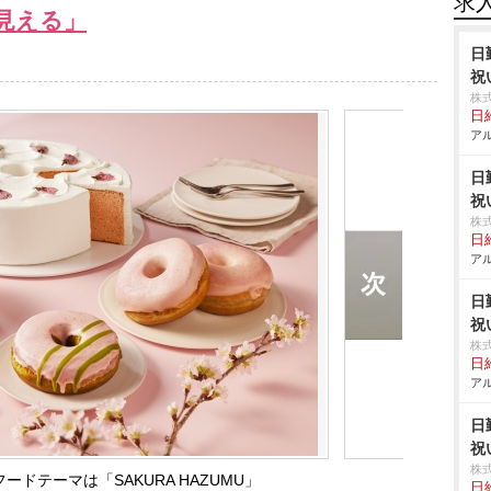
求
見える」
日
祝
株
日給
アル
日
祝
株
日給
アル
日
祝
株
日給
アル
日
祝
株
フードテーマは「SAKURA HAZUMU」
日給