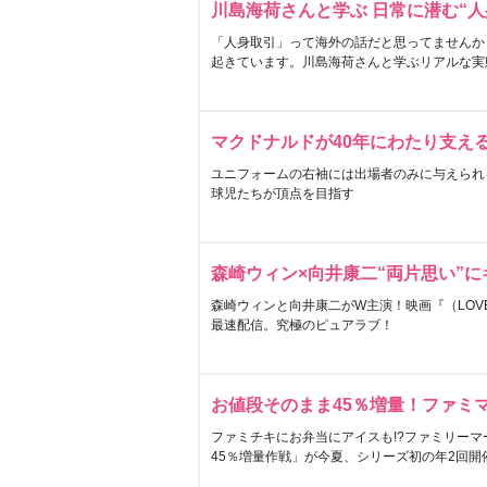
川島海荷さんと学ぶ 日常に潜む“人
「人身取引」って海外の話だと思ってませんか
起きています。川島海荷さんと学ぶリアルな実
マクドナルドが40年にわたり支え
ユニフォームの右袖には出場者のみに与えられ
球児たちが頂点を目指す
森崎ウィン×向井康二“両片思い”
森崎ウィンと向井康二がW主演！映画『（LOVE S
最速配信。究極のピュアラブ！
お値段そのまま45％増量！ファミ
ファミチキにお弁当にアイスも!?ファミリーマ
45％増量作戦」が今夏、シリーズ初の年2回開