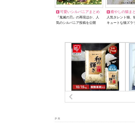
可愛いシルバニアまとめ
癒やしの猫ま
『鬼滅の刃』の再現ほか、人
人気タレント猫、
気のシルバニア投稿を公開
キュートな猫ズラ
P R