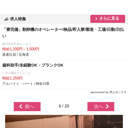
さらに見る
求人特集
「寮完備」割卵機のオペレーター/検品/即入寮/製造・工場/日勤/日払
い
株式会社京栄センター
時給1,200円～1,500円
派遣社員 / 北海道
歯科助手/未経験OK・ブランクOK
レガロ歯科クリニック
時給1,250円
アルバイト・パート / 神奈川県
sponsored by 求人ボックス
6 / 20
前へ
次へ