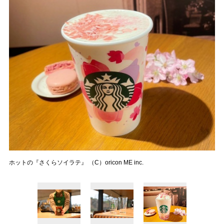
ホットの『さくらソイラテ』 （C）oricon ME inc.