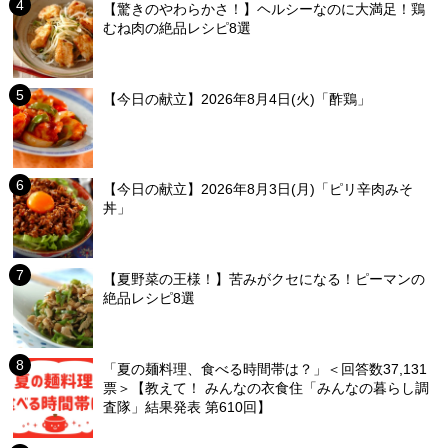
【驚きのやわらかさ！】ヘルシーなのに大満足！鶏
むね肉の絶品レシピ8選
【今日の献立】2026年8月4日(火)「酢鶏」
【今日の献立】2026年8月3日(月)「ピリ辛肉みそ
丼」
【夏野菜の王様！】苦みがクセになる！ピーマンの
絶品レシピ8選
「夏の麺料理、食べる時間帯は？」＜回答数37,131
票＞【教えて！ みんなの衣食住「みんなの暮らし調
査隊」結果発表 第610回】