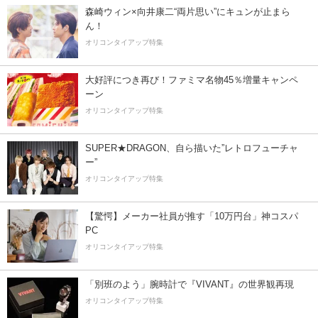
森崎ウィン×向井康二“両片思い”にキュンが止まら
ん！
オリコンタイアップ特集
大好評につき再び！ファミマ名物45％増量キャンペ
ーン
オリコンタイアップ特集
SUPER★DRAGON、自ら描いた”レトロフューチャ
ー”
オリコンタイアップ特集
【驚愕】メーカー社員が推す「10万円台」神コスパ
PC
オリコンタイアップ特集
「別班のよう」腕時計で『VIVANT』の世界観再現
オリコンタイアップ特集