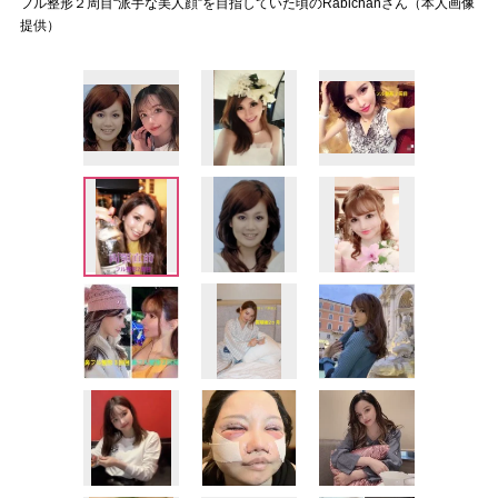
フル整形２周目“派手な美人顔”を目指していた頃のRabichanさん（本人画像
提供）