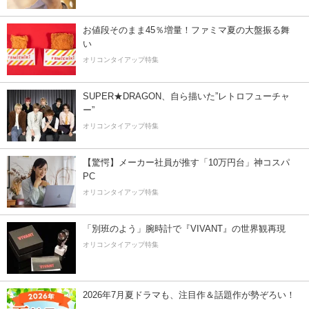
お値段そのまま45％増量！ファミマ夏の大盤振る舞
い
オリコンタイアップ特集
SUPER★DRAGON、自ら描いた”レトロフューチャ
ー”
オリコンタイアップ特集
【驚愕】メーカー社員が推す「10万円台」神コスパ
PC
オリコンタイアップ特集
「別班のよう」腕時計で『VIVANT』の世界観再現
オリコンタイアップ特集
2026年7月夏ドラマも、注目作＆話題作が勢ぞろい！