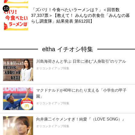
「ズバリ！今食べたいラーメンは？」＜回答数
37,337票＞【教えて！ みんなの衣食住「みんなの暮
らし調査隊」結果発表 第612回】
eltha イチオシ特集
川島海荷さんと学ぶ 日常に潜む“人身取引”のリアル
オリコンタイアップ特集
マクドナルドが40年にわたり支える「小学生の甲子
園」
オリコンタイアップ特集
向井康二イケメンすぎ！純愛『（LOVE SONG）』
オリコンタイアップ特集