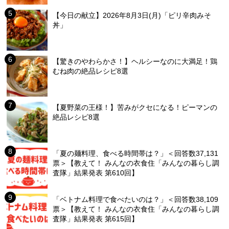
【今日の献立】2026年8月3日(月)「ピリ辛肉みそ
丼」
【驚きのやわらかさ！】ヘルシーなのに大満足！鶏
むね肉の絶品レシピ8選
【夏野菜の王様！】苦みがクセになる！ピーマンの
絶品レシピ8選
「夏の麺料理、食べる時間帯は？」＜回答数37,131
票＞【教えて！ みんなの衣食住「みんなの暮らし調
査隊」結果発表 第610回】
「ベトナム料理で食べたいのは？」＜回答数38,109
票＞【教えて！ みんなの衣食住「みんなの暮らし調
査隊」結果発表 第615回】