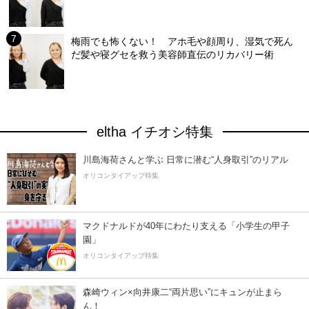
梅雨でも怖くない！ アホ毛や顔周り、湿気で死ん
だ髪や寝グセを救う美容師直伝のリカバリー術
eltha イチオシ特集
川島海荷さんと学ぶ 日常に潜む“人身取引”のリアル
オリコンタイアップ特集
マクドナルドが40年にわたり支える「小学生の甲子
園」
オリコンタイアップ特集
森崎ウィン×向井康二“両片思い”にキュンが止まら
ん！