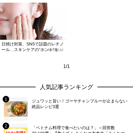
日焼け対策、SNSで話題のレチノ
ール…スキンケアの“ホント”を...
2023.07.02
1/1
人気記事ランキング
ジュワッと旨い！ゴーヤチャンプルーが止まらない
絶品レシピ3選
「ベトナム料理で食べたいのは？」＜回答数