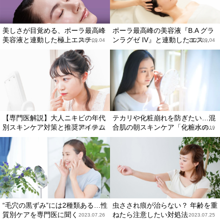
美しさが目覚める、ポーラ最高峰
ポーラ最高峰の美容液『B.A グラ
美容液と連動した極上エステ...
ンラグゼ IV』と連動したエス...
2023.09.04
2023.09.04
【専門医解説】大人ニキビの年代
テカリや化粧崩れを防ぎたい…混
別スキンケア対策と推奨アイテム
合肌の朝スキンケア「化粧水の...
2023.08.22
2023.08.19
“毛穴の黒ずみ”には2種類ある…性
虫さされ痕が治らない？ 年齢を重
質別ケアを専門医に聞く
ねたら注意したい対処法
2023.07.26
2023.07.25