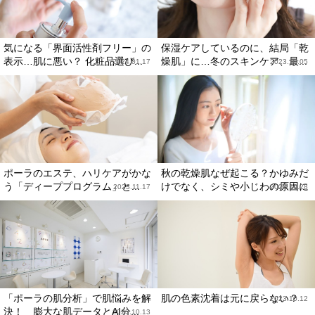
気になる「界面活性剤フリー」の
保湿ケアしているのに、結局「乾
表示…肌に悪い？ 化粧品選び...
燥肌」に…冬のスキンケア、最...
2024.01.17
2023.12.05
ポーラのエステ、ハリケアがかな
秋の乾燥肌なぜ起こる？かゆみだ
う「ディーププログラム」と...
けでなく、シミや小じわの原因に
2023.11.17
2023.10.28
「ポーラの肌分析」で肌悩みを解
肌の色素沈着は元に戻らない？
2023.10.12
決！ 膨大な肌データとAI分...
2023.10.13