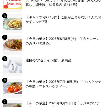
38,109票＞【教えて！ みんなの衣食住「みんなの
暮らし調査隊」結果発表 第615回】
【キャベツ×豚バラ肉】ご飯が止まらない！人気お
かずレシピ7選
【今日の献立】2026年8月8日(土)「牛肉とコーン
のガリバタ炒め」
注目の“アゼライン酸”、新商品
【今日の献立】2026年7月19日(日)「生ハムとツナ
の冷製トマトスパゲティー」
【今日の献立】2026年8月2日(日)「カジキのソテ