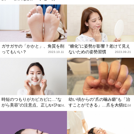
ガサガサの「かかと」、角質を削
“糖化”に姿勢が影響？老けて見え
ってもいい？
ないための姿勢習慣
2023.10.11
2023.09.21
時短のつもりがカピカピに…“な
幼い頃からの”爪の噛み癖”も「治
がら美容”の注意点、正しいフェ...
すことができる」…爪を大切に...
2023.09.04
2023.09.04