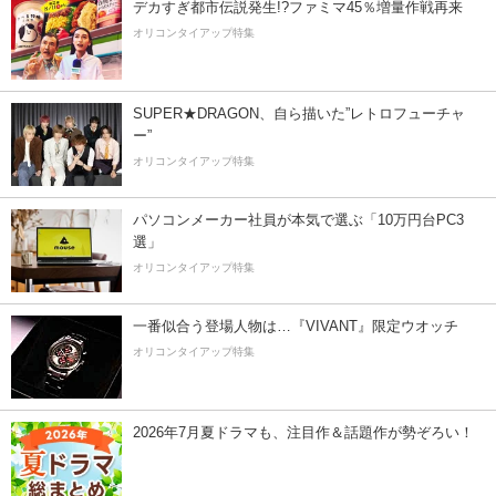
デカすぎ都市伝説発生!?ファミマ45％増量作戦再来
オリコンタイアップ特集
SUPER★DRAGON、自ら描いた”レトロフューチャ
ー”
オリコンタイアップ特集
パソコンメーカー社員が本気で選ぶ「10万円台PC3
選」
オリコンタイアップ特集
一番似合う登場人物は…『VIVANT』限定ウオッチ
オリコンタイアップ特集
2026年7月夏ドラマも、注目作＆話題作が勢ぞろい！