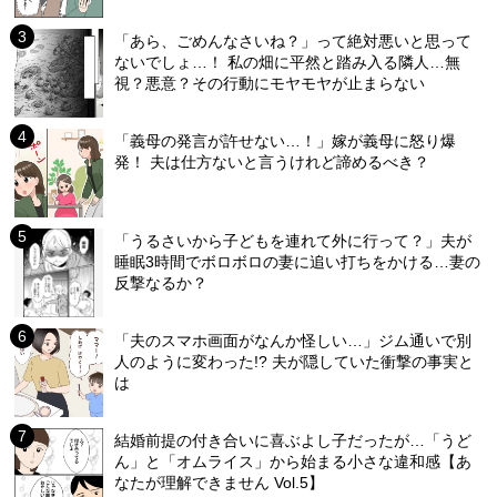
「あら、ごめんなさいね？」って絶対悪いと思って
ないでしょ…！ 私の畑に平然と踏み入る隣人…無
視？悪意？その行動にモヤモヤが止まらない
「義母の発言が許せない…！」嫁が義母に怒り爆
発！ 夫は仕方ないと言うけれど諦めるべき？
「うるさいから子どもを連れて外に行って？」夫が
睡眠3時間でボロボロの妻に追い打ちをかける…妻の
反撃なるか？
「夫のスマホ画面がなんか怪しい…」ジム通いで別
人のように変わった!? 夫が隠していた衝撃の事実と
は
結婚前提の付き合いに喜ぶよし子だったが…「うど
ん」と「オムライス」から始まる小さな違和感【あ
なたが理解できません Vol.5】