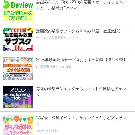
芸能界を志す10代～20代を応援！オーディション・
スクール情報はDeview
漫画読み放題サブスクおすすめ11選【徹底比較】
オリコン顧客満足度ランキング
2026年動画配信サービスおすすめ40選【徹底比較】
CS動画配信サービス20選
毎週の音楽ランキングから、ヒットの推移をチェッ
ク！
試写会、登壇イベント、サインチェキなどプレゼン
ト！
プレゼント特集