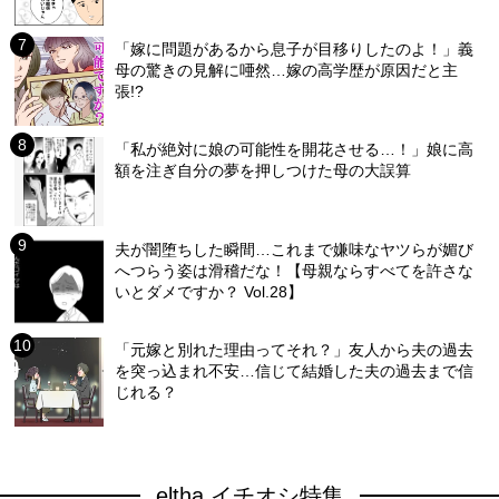
「嫁に問題があるから息子が目移りしたのよ！」義
母の驚きの見解に唖然…嫁の高学歴が原因だと主
張!?
「私が絶対に娘の可能性を開花させる…！」娘に高
額を注ぎ自分の夢を押しつけた母の大誤算
夫が闇堕ちした瞬間…これまで嫌味なヤツらが媚び
へつらう姿は滑稽だな！【母親ならすべてを許さな
いとダメですか？ Vol.28】
「元嫁と別れた理由ってそれ？」友人から夫の過去
を突っ込まれ不安…信じて結婚した夫の過去まで信
じれる？
eltha イチオシ特集