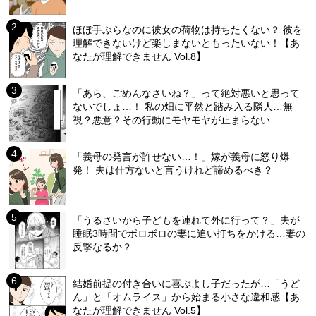
ほぼ手ぶらなのに彼女の荷物は持ちたくない？ 彼を
理解できないけど楽しまないともったいない！【あ
なたが理解できません Vol.8】
「あら、ごめんなさいね？」って絶対悪いと思って
ないでしょ…！ 私の畑に平然と踏み入る隣人…無
視？悪意？その行動にモヤモヤが止まらない
「義母の発言が許せない…！」嫁が義母に怒り爆
発！ 夫は仕方ないと言うけれど諦めるべき？
「うるさいから子どもを連れて外に行って？」夫が
睡眠3時間でボロボロの妻に追い打ちをかける…妻の
反撃なるか？
結婚前提の付き合いに喜ぶよし子だったが…「うど
ん」と「オムライス」から始まる小さな違和感【あ
なたが理解できません Vol.5】