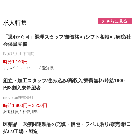
さらに見る
求人特集
「週4から可」調理スタッフ/無資格可/シフト相談可/病院/社
会保障完備
医療法人山下病院
時給1,140円
アルバイト・パート / 愛知県
組立・加工スタッフ/住み込み/高収入/寮費無料/時給1800
円/8割入寮希望者
move on株式会社
時給1,800円～2,250円
派遣社員 / 神奈川県
医薬品・医療関連製品の充填・梱包・ラベル貼り/寮完備/日
払い/工場・製造