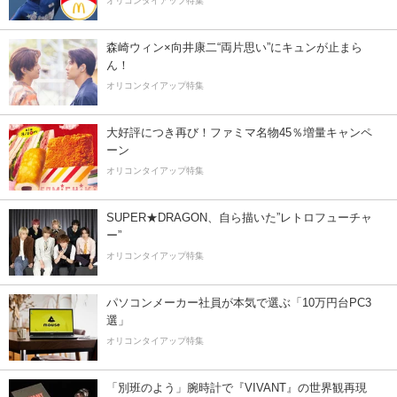
オリコンタイアップ特集
森崎ウィン×向井康二“両片思い”にキュンが止まら
ん！
オリコンタイアップ特集
大好評につき再び！ファミマ名物45％増量キャンペ
ーン
オリコンタイアップ特集
SUPER★DRAGON、自ら描いた”レトロフューチャ
ー”
オリコンタイアップ特集
パソコンメーカー社員が本気で選ぶ「10万円台PC3
選」
オリコンタイアップ特集
「別班のよう」腕時計で『VIVANT』の世界観再現