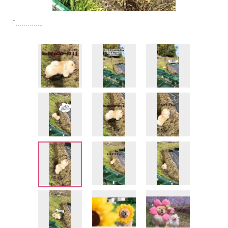
「…………」