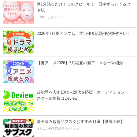
朝1分貼るだけ！ミルクピールで一日中ずっとうるツ
ヤ肌
（PR）サボリーノ
2026年7月夏ドラマも、注目作＆話題作が勢ぞろい！
【夏アニメ2026】7月期夏の新アニメを一挙紹介！
芸能界を志す10代～20代を応援！オーディション・
スクール情報はDeview
漫画読み放題サブスクおすすめ11選【徹底比較】
オリコン顧客満足度ランキング