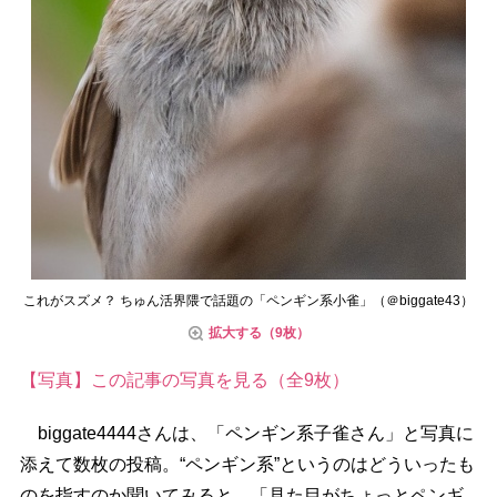
これがスズメ？ ちゅん活界隈で話題の「ペンギン系小雀」（＠biggate43）
拡大する（9枚）
【写真】この記事の写真を見る（全9枚）
biggate4444さんは、「ペンギン系子雀さん」と写真に
添えて数枚の投稿。“ペンギン系”というのはどういったも
のを指すのか聞いてみると、「見た目がちょっとペンギ