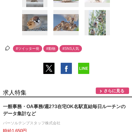
#ツイッター発
#動物
#SNS人気
さらに見る
求人特集
一般事務・OA事務/週2?3在宅OK名駅直結毎日ルーチンの
データ集計など
パーソルテンプスタッフ株式会社
時給1,650円