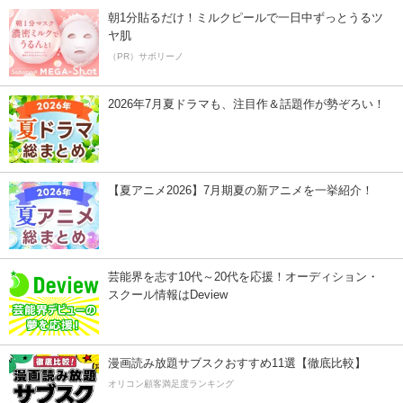
朝1分貼るだけ！ミルクピールで一日中ずっとうるツ
ヤ肌
（PR）サボリーノ
2026年7月夏ドラマも、注目作＆話題作が勢ぞろい！
【夏アニメ2026】7月期夏の新アニメを一挙紹介！
芸能界を志す10代～20代を応援！オーディション・
スクール情報はDeview
漫画読み放題サブスクおすすめ11選【徹底比較】
オリコン顧客満足度ランキング