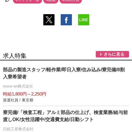
#ツイッター発
#動物
#SNS人気
さらに見る
求人特集
部品の製造スタッフ/軽作業/即日入寮/住み込み/寮完備/8割
入寮希望者
move on株式会社
時給1,800円～2,250円
派遣社員 / 東京都
寮完備/「検査工程」アルミ部品の仕上げ、検査業務/給与前
渡しOK/女性活躍中/交通費支給/日勤シフト
日総工産株式会社