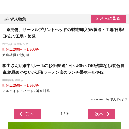
さらに見る
求人特集
「寮完備」サーマルプリントヘッドの製造/即入寮/製造・工場/日勤/
日払い/工場・製造
株式会社京栄センター
時給1,200円～1,500円
派遣社員 / 北海道
学生さん活躍中!ホールのお仕事!週1日～&3h～OK/残業なし/髪色自
由/絶品まかないが1円/ラーメン店のランチ帯ホール/042
町田商店 綱島店
時給1,250円～1,563円
アルバイト・パート / 神奈川県
sponsored by 求人ボックス
1 / 9
前へ
次へ