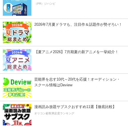
（PR）ジハンピ
2026年7月夏ドラマも、注目作＆話題作が勢ぞろい！
【夏アニメ2026】7月期夏の新アニメを一挙紹介！
芸能界を志す10代～20代を応援！オーディション・
スクール情報はDeview
漫画読み放題サブスクおすすめ11選【徹底比較】
オリコン顧客満足度ランキング