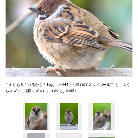
これから見られるかも？ biggate4444さん撮影の“スズメボール”こと「ふく
らスズメ（福良スズメ）」（＠biggate43）