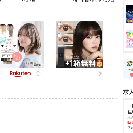
リ
作まとめ
ト他、SNS話題キッズまとめ
求
「
住
株式
時給
アル