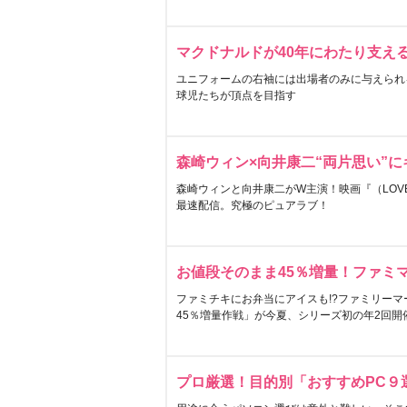
マクドナルドが40年にわたり支え
ユニフォームの右袖には出場者のみに与えられ
球児たちが頂点を目指す
森崎ウィン×向井康二“両片思い”
森崎ウィンと向井康二がW主演！映画『（LOVE S
最速配信。究極のピュアラブ！
お値段そのまま45％増量！ファミ
ファミチキにお弁当にアイスも!?ファミリーマ
45％増量作戦」が今夏、シリーズ初の年2回開
プロ厳選！目的別「おすすめPC９