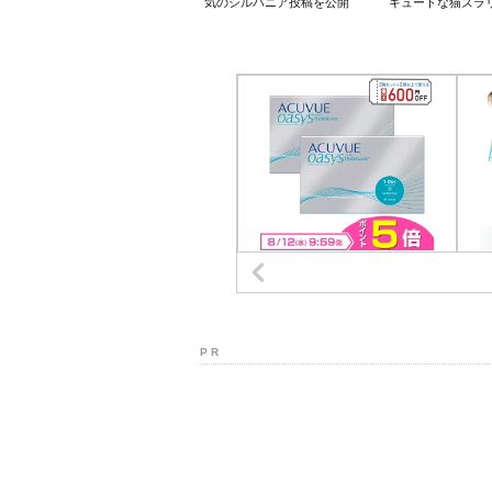
気のシルバニア投稿を公開
キュートな猫ズラ
P R