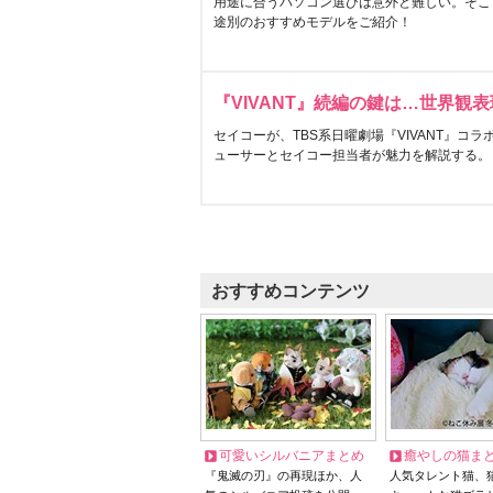
用途に合うパソコン選びは意外と難しい。そこ
途別のおすすめモデルをご紹介！
『VIVANT』続編の鍵は…世界観
セイコーが、TBS系日曜劇場『VIVANT』コ
ューサーとセイコー担当者が魅力を解説する。
おすすめコンテンツ
可愛いシルバニアまとめ
癒やしの猫ま
『鬼滅の刃』の再現ほか、人
人気タレント猫、