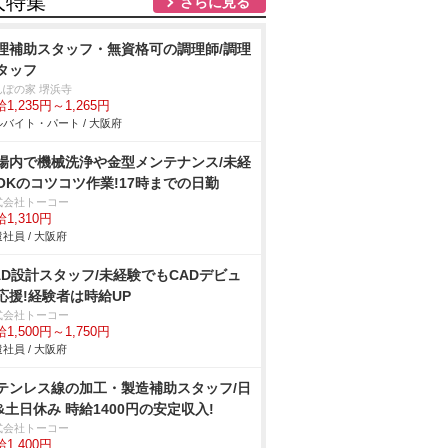
人特集
さらに見る
理補助スタッフ・無資格可の調理師/調理
タッフ
んぽの家 堺浜寺
1,235円～1,265円
バイト・パート / 大阪府
場内で機械洗浄や金型メンテナンス/未経
OKのコツコツ作業!17時までの日勤
式会社トーコー
1,310円
社員 / 大阪府
AD設計スタッフ/未経験でもCADデビュ
応援!経験者は時給UP
式会社トーコー
1,500円～1,750円
社員 / 大阪府
テンレス線の加工・製造補助スタッフ/日
&土日休み 時給1400円の安定収入!
式会社トーコー
1,400円