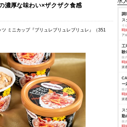
求
”の濃厚な味わい×ザクザク食感
調
ス
そ
 ミニカップ『ブリュレブリュレブリュレ』（351
時給
アル
工
験
株
時給
派遣
C
ー
株
時給
派遣
ス
勤
株
時給