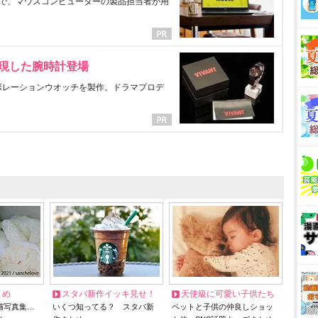
で、マウスコンピューターの製品担当者が用
表現した腕時計登場
ラボレーションウオッチを製作。ドラマプロデ
とめ
スタバ新作イッキ見せ！
天使級に可愛い子供たち
猫写真集…
いくつ知ってる？ スタバ新
ペットと子供の仲良しショッ