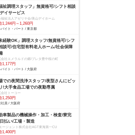
福祉調理スタッフ」無資格可/シフト相談
/デイサービス
会福祉法人アゼリヤ会/美山デイホーム
1,244円～1,260円
バイト・パート / 東京都
未経験OK」調理スタッフ/無資格可/シフ
相談可/住宅型有料老人ホーム/社会保障
備
式会社エメラルドの郷/プレタ豊中桜の町
1,177円
バイト・パート / 大阪府
場での夜間洗浄スタッフ/夜型さんにピッ
リ!大手食品工場での夜勤専属
式会社トーコー
1,250円
社員 / 大阪府
動車製品の機械操作・加工・検査/寮完
/日払い/工場・製造
Tエージェント株式会社AGT東海第一CU
1,400円