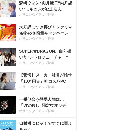
森崎ウィン×向井康二“両片思
い”にキュンが止まらん！
オリコンタイアップ特集
大好評につき再び！ファミマ
名物45％増量キャンペーン
オリコンタイアップ特集
SUPER★DRAGON、自ら描
いた”レトロフューチャー”
オリコンタイアップ特集
【驚愕】メーカー社員が推す
「10万円台」神コスパPC
オリコンタイアップ特集
一番似合う登場人物は…
『VIVANT』限定ウオッチ
オリコンタイアップ特集
自販機にピッ！ですぐに買え
ちゃう