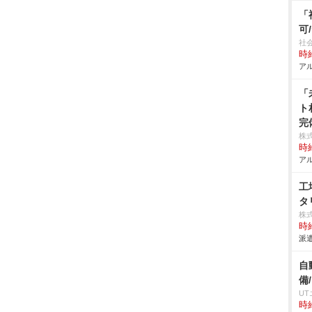
「
可
社
時給
アル
「
ト
完
株
時給
アル
工
タ
株
時給
派遣
自
備
U
時給