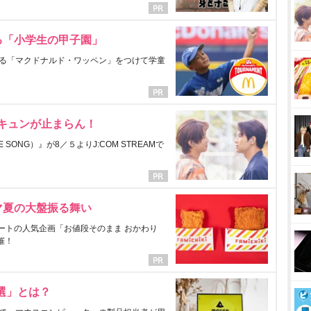
る「小学生の甲子園」
る「マクドナルド・ワッペン」をつけて学童
にキュンが止まらん！
ONG）』が8／５よりJ:COM STREAMで
マ夏の大盤振る舞い
ートの人気企画「お値段そのまま おかわり
催！
選」とは？