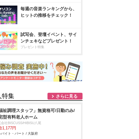
毎週の音楽ランキングから、
ヒットの推移をチェック！
試写会、登壇イベント、サイ
ンチェキなどプレゼント！
プレゼント特集
人特集
さらに見る
福祉調理スタッフ」無資格可/日勤のみ/
宅型有料老人ホーム
会社BISCUSS/HIBISU八尾
1,177円
バイト・パート / 大阪府