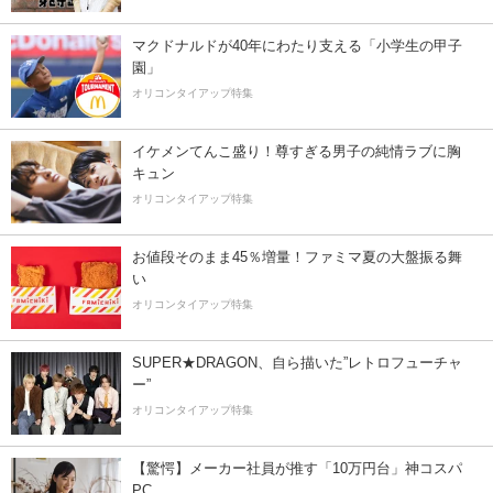
マクドナルドが40年にわたり支える「小学生の甲子
園」
オリコンタイアップ特集
イケメンてんこ盛り！尊すぎる男子の純情ラブに胸
キュン
オリコンタイアップ特集
お値段そのまま45％増量！ファミマ夏の大盤振る舞
い
オリコンタイアップ特集
SUPER★DRAGON、自ら描いた”レトロフューチャ
ー”
オリコンタイアップ特集
【驚愕】メーカー社員が推す「10万円台」神コスパ
PC