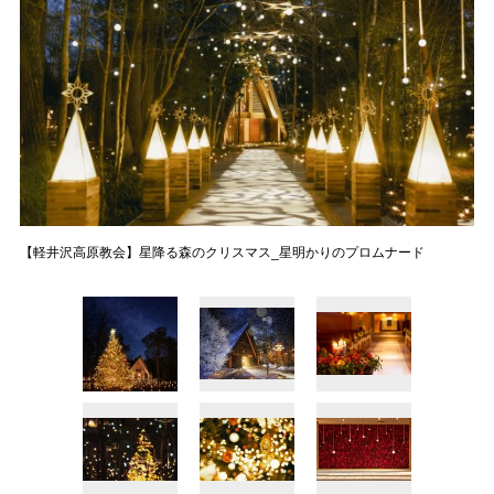
【軽井沢高原教会】星降る森のクリスマス_星明かりのプロムナード