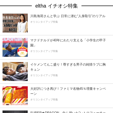
eltha イチオシ特集
川島海荷さんと学ぶ 日常に潜む“人身取引”のリアル
オリコンタイアップ特集
マクドナルドが40年にわたり支える「小学生の甲子
園」
オリコンタイアップ特集
イケメンてんこ盛り！尊すぎる男子の純情ラブに胸
キュン
オリコンタイアップ特集
大好評につき再び！ファミマ名物45％増量キャンペ
ーン
オリコンタイアップ特集
SUPER★DRAGON、自ら描いた”レトロフューチャ