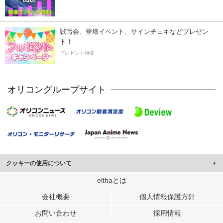
試写会、登壇イベント、サインチェキなどプレゼン
ト！
プレゼント特集
オリコングループサイト
クッキーの使用について
このサイトでは Cookie を使用して、ユーザーに合わせたコンテンツや広告の
elthaとは
表示、ソーシャル メディア機能の提供、広告の表示回数やクリック数の測定を
会社概要
個人情報保護方針
行っています。
また、ユーザーによるサイトの利用状況についても情報を収集し、ソーシャル
お問い合わせ
採用情報
メディアや広告配信、データ解析の各パートナーに提供しています。
各パートナーは、この情報とユーザーが各パートナーに提供した他の情報や、