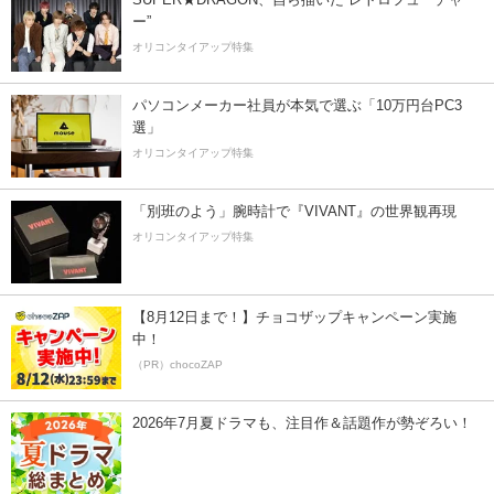
ー”
オリコンタイアップ特集
パソコンメーカー社員が本気で選ぶ「10万円台PC3
選」
オリコンタイアップ特集
「別班のよう」腕時計で『VIVANT』の世界観再現
オリコンタイアップ特集
【8月12日まで！】チョコザップキャンペーン実施
中！
（PR）chocoZAP
2026年7月夏ドラマも、注目作＆話題作が勢ぞろい！