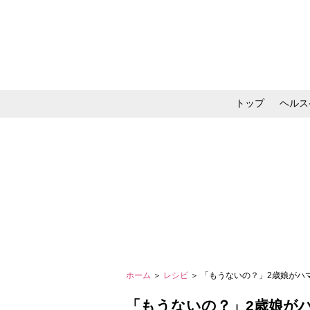
トップ
ヘルス
メイク・コスメ・スキ
ホーム
＞
レシピ
＞ 「もうないの？」2歳娘がハ
「もうないの？」2歳娘がハ