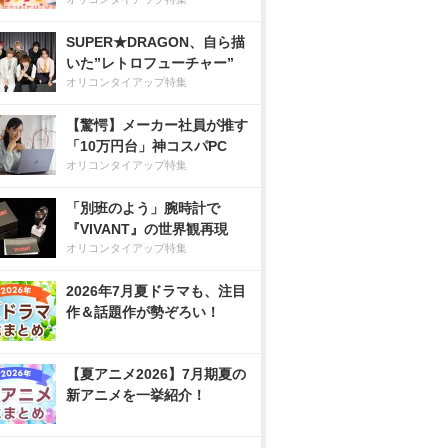
SUPER★DRAGON、自ら描
いた”レトロフューチャー”
オリコンタイアップ特集
【驚愕】メーカー社員が推す
「10万円台」神コスパPC
オリコンタイアップ特集
「別班のよう」腕時計で
『VIVANT』の世界観再現
オリコンタイアップ特集
2026年7月夏ドラマも、注目
作＆話題作が勢ぞろい！
【夏アニメ2026】7月期夏の
新アニメを一挙紹介！