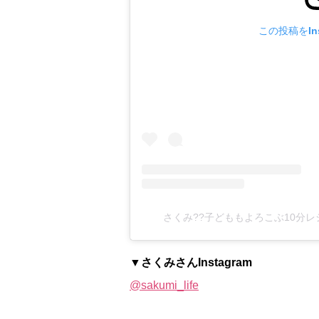
この投稿をIns
さくみ??子どももよろこぶ10分レシピ(
▼さくみさんInstagram
@sakumi_life