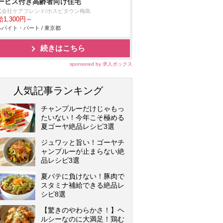
ービス付き高齢者向け住宅
式会社ケアフレンド/ホスピタウン梅島
1,300円～
バイト・パート / 東京都
続きはこちら
sponsored by 求人ボックス
人気記事ランキング
チャンプルーだけじゃもっ
たいない！今年こそ極める
夏ゴーヤ絶品レシピ3選
ジュワッと旨い！ゴーヤチ
ャンプルーが止まらない絶
品レシピ3選
夏バテに負けない！豚肉で
スタミナ補給できる絶品レ
シピ8選
【驚きのやわらかさ！】ヘ
ルシーなのに大満足！鶏む