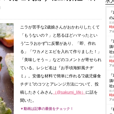
求
」
「
の
医
ニラが苦手な2歳娘さんがおかわりしたくて
時給
アル
「もうないの？」と怒るほどハマったとい
「
う“ニラおかず”に反響があり、「即、作れ
須
る」「ワカメとエビを入れて作りました！」
社
株
「美味しそう～」などのコメントが寄せられ
時給
アル
ている。レシピ名は『お手頃海鮮風チヂ
「
ミ』。安価な材料で簡単に作れる“2歳児爆食
須
チヂミ”のコツとアレンジ方法について、投
社
株
稿したさくみさん
（@sakumi_life）
に話を
時給
アル
聞いた。
▼動画は記事の最後をチェック！
「