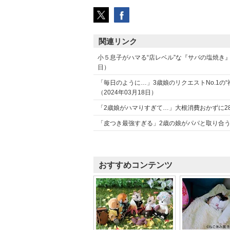
関連リンク
小５息子がハマる“店レベル”な『サバの塩焼き』
日）
「毎日のように…」3歳娘のリクエストNo.1の
（2024年03月18日）
「2歳娘がハマりすぎて…」大根消費おかずに28
「皮つき最強すぎる」2歳の娘がパパと取り合う“
おすすめコンテンツ