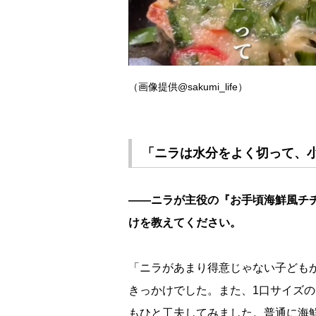
（画像提供@sakumi_life）
「ニラは水分をよく切って、
――ニラが主役の『お手頃海鮮風チヂ
けを教えてください。
「ニラがあまり得意じゃない子ども
きっかけでした。また、1口サイズの
もひと工夫してみました。普通に海