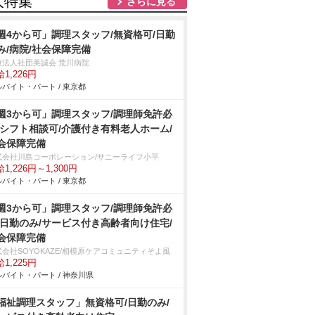
人特集
さらに見る
週4から可」調理スタッフ/無資格可/日勤
み/病院/社会保障完備
療法人社団美誠会 荒川病院
1,226円
バイト・パート / 東京都
週3から可」調理スタッフ/調理師免許必
/シフト相談可/介護付き有料老人ホーム/
会保障完備
式会社川島コーポレーション/サニーライフ小平
1,226円～1,300円
バイト・パート / 東京都
週3から可」調理スタッフ/調理師免許必
/日勤のみ/サービス付き高齢者向け住宅/
会保障完備
式会社SOYOKAZE/相模原ケアコミュニティそよ風
1,225円
バイト・パート / 神奈川県
福祉調理スタッフ」無資格可/日勤のみ/