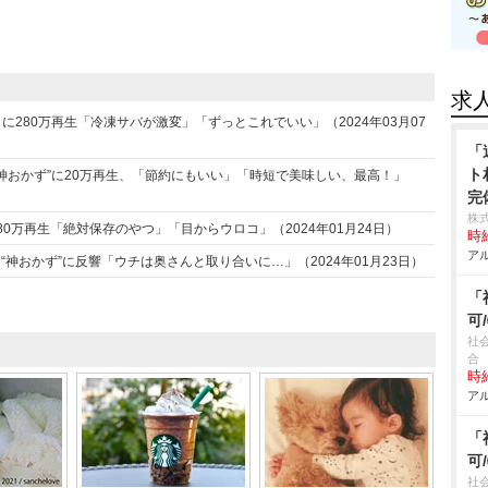
求
に280万再生「冷凍サバが激変」「ずっとこれでいい」（2024年03月07
「
ト
“神おかず”に20万再生、「節約にもいい」「時短で美味しい、最高！」
完
株
0万再生「絶対保存のやつ」「目からウロコ」（2024年01月24日）
時給
アル
神おかず”に反響「ウチは奥さんと取り合いに…」（2024年01月23日）
「
可
社
合
時給
アル
「
可
社