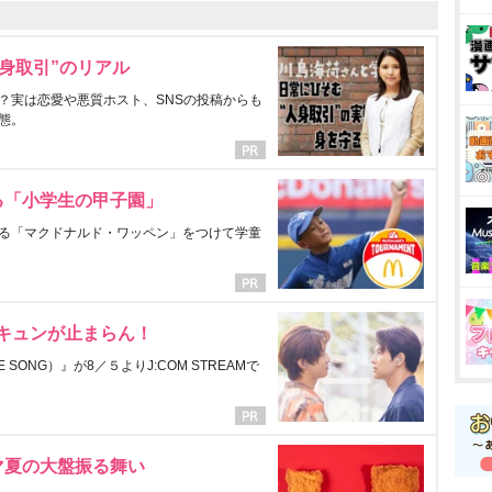
身取引”のリアル
？実は恋愛や悪質ホスト、SNSの投稿からも
態。
る「小学生の甲子園」
る「マクドナルド・ワッペン」をつけて学童
にキュンが止まらん！
ONG）』が8／５よりJ:COM STREAMで
マ夏の大盤振る舞い