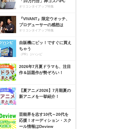
「10万円台」神コスパPC
オリコンタイアップ特集
『VIVANT』限定ウオッチ、
プロデューサーの感想は
オリコンタイアップ特集
自販機にピッ！ですぐに買え
ちゃう
（PR）ジハンピ
2026年7月夏ドラマも、注目
作＆話題作が勢ぞろい！
【夏アニメ2026】7月期夏の
新アニメを一挙紹介！
芸能界を志す10代～20代を
応援！オーディション・スク
ール情報はDeview