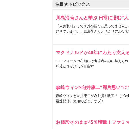
注目★トピックス
川島海荷さんと学ぶ 日常に潜む“人
「人身取引」って海外の話だと思ってませんか
起きています。川島海荷さんと学ぶリアルな実
マクドナルドが40年にわたり支え
ユニフォームの右袖には出場者のみに与えられ
球児たちが頂点を目指す
森崎ウィン×向井康二“両片思い”
森崎ウィンと向井康二がW主演！映画『（LOVE S
最速配信。究極のピュアラブ！
お値段そのまま45％増量！ファミ