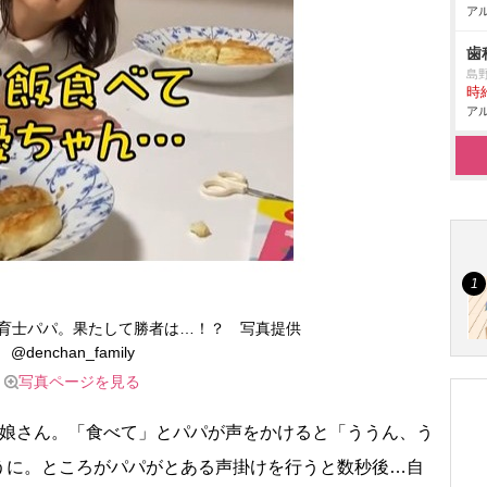
アル
歯
島
時給
アル
保育士パパ。果たして勝者は…！？ 写真提供
@denchan_family
写真ページを見る
娘さん。「食べて」とパパが声をかけると「ううん、う
うに。ところがパパがとある声掛けを行うと数秒後…自