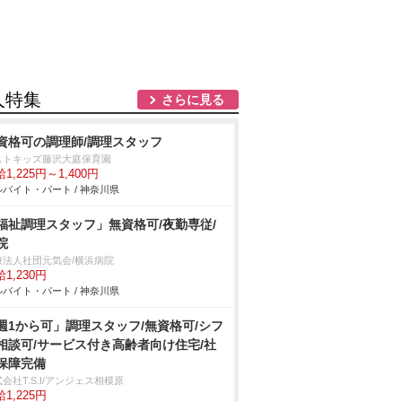
人特集
さらに見る
資格可の調理師/調理スタッフ
ストキッズ藤沢大庭保育園
1,225円～1,400円
バイト・パート / 神奈川県
福祉調理スタッフ」無資格可/夜勤専従/
院
療法人社団元気会/横浜病院
1,230円
バイト・パート / 神奈川県
週1から可」調理スタッフ/無資格可/シフ
相談可/サービス付き高齢者向け住宅/社
保障完備
会社T.S.I/アンジェス相模原
1,225円