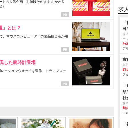
ートの人気企画「お値段そのまま おかわり
催！
求
「
選」とは？
可
株
で、マウスコンピューターの製品担当者が用
ー
時給
アル
歯
表現した腕時計登場
島
時給
ラボレーションウオッチを製作。ドラマプロデ
アル
「
須
社
株
時給
アル
「