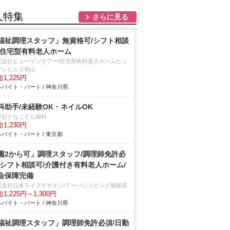
人特集
さらに見る
福祉調理スタッフ」無資格可/シフト相談
/住宅型有料老人ホーム
式会社ヒューマンケアー/住宅型有料老人ホームヒュ
マンヒルズ初山
1,225円
バイト・パート / 神奈川県
科助手/未経験OK・ネイルOK
野おとなこども歯科
1,230円
バイト・パート / 東京都
週2から可」調理スタッフ/調理師免許必
/シフト相談可/介護付き有料老人ホーム/
会保障完備
式会社日本ライフデザイン/アーバンリビング相模原
1,225円～1,300円
バイト・パート / 神奈川県
福祉調理スタッフ」調理師免許必須/日勤