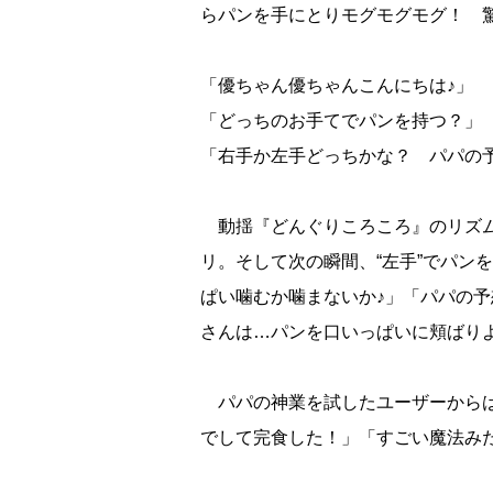
らパンを手にとりモグモグモグ！ 驚
「優ちゃん優ちゃんこんにちは♪」
「どっちのお手てでパンを持つ？」
「右手か左手どっちかな？ パパの
動揺『どんぐりころころ』のリズム
リ。そして次の瞬間、“左手”でパン
ぱい噛むか噛まないか♪」「パパの予
さんは…パンを口いっぱいに頬ばり
パパの神業を試したユーザーからは
でして完食した！」「すごい魔法み