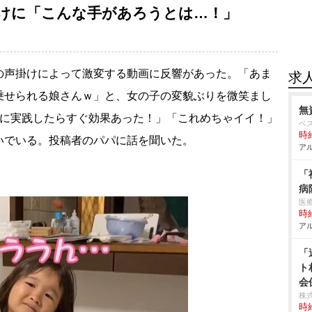
けに「こんな手があろうとは…！」
声掛けによって激変する動画に反響があった。「あま
求
乗せられる娘さんｗ」と、女の子の変貌ぶりを微笑まし
無
娘に実践したらすぐ効果あった！」「これめちゃイイ！」
ベ
時給
いでいる。投稿者のパパに話を聞いた。
アル
「
病
医
時給
アル
「
ト
会
株式
時給