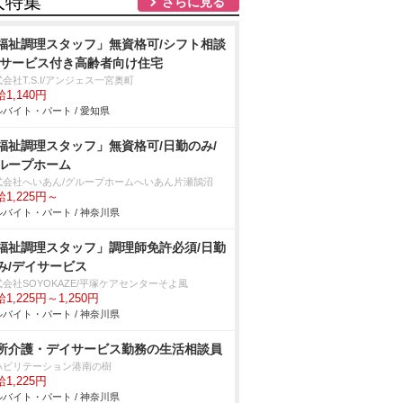
人特集
さらに見る
福祉調理スタッフ」無資格可/シフト相談
/サービス付き高齢者向け住宅
会社T.S.I/アンジェス一宮奥町
1,140円
バイト・パート / 愛知県
福祉調理スタッフ」無資格可/日勤のみ/
ループホーム
式会社へいあん/グループホームへいあん片瀬鵠沼
1,225円～
バイト・パート / 神奈川県
福祉調理スタッフ」調理師免許必須/日勤
み/デイサービス
会社SOYOKAZE/平塚ケアセンターそよ風
1,225円～1,250円
バイト・パート / 神奈川県
所介護・デイサービス勤務の生活相談員
ハビリテーション港南の樹
1,225円
バイト・パート / 神奈川県