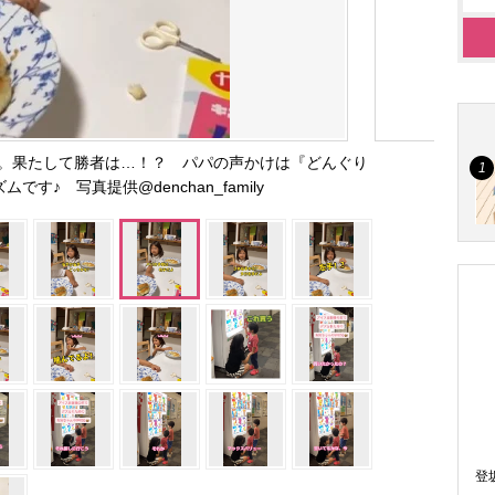
パ。果たして勝者は…！？ パパの声かけは『どんぐり
です♪ 写真提供@denchan_family
登