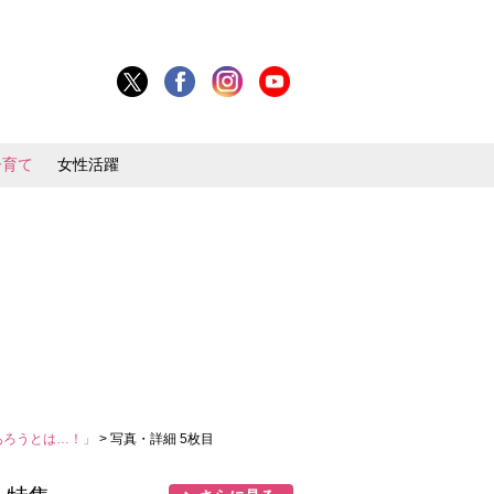
子育て
女性活躍
あろうとは…！」
> 写真・詳細 5枚目