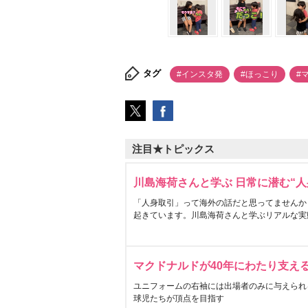
タグ
#インスタ発
#ほっこり
#
注目★トピックス
川島海荷さんと学ぶ 日常に潜む“人
「人身取引」って海外の話だと思ってませんか
起きています。川島海荷さんと学ぶリアルな実
マクドナルドが40年にわたり支え
ユニフォームの右袖には出場者のみに与えられ
球児たちが頂点を目指す