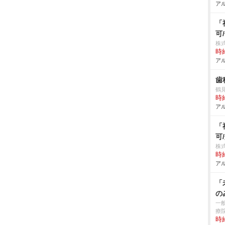
アル
「
可
株式
時給
アル
歯
鶴
時給
アル
「
可
株
時給
アル
「
の
一
療
時給