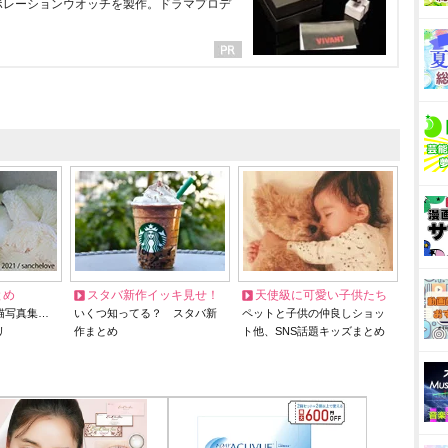
ラボレーションウオッチを製作。ドラマプロデ
とめ
スタバ新作イッキ見せ！
天使級に可愛い子供たち
猫写真集…
いくつ知ってる？ スタバ新
ペットと子供の仲良しショッ
リ
作まとめ
ト他、SNS話題キッズまとめ