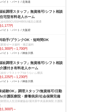
バイト・パート / 北海道
福祉調理スタッフ」無資格可/シフト相談
/住宅型有料老人ホーム
会社BISCUSS/HIBISU城北公園通
1,177円
バイト・パート / 大阪府
科助手/ブランクOK・短時間OK
見駅前ゼータ歯科・矯正歯科
1,300円～1,700円
バイト・パート / 神奈川県
福祉調理スタッフ」無資格可/シフト相談
/介護付き有料老人ホーム
式会社ソラストケア/ゆうらいふ横浜
1,225円～1,230円
バイト・パート / 神奈川県
未経験OK」調理スタッフ/無資格可/日勤
み/介護医療院・療養病床/社会保障完備
般財団法人生活保健協会/湯河原中央温泉病院 介護医
院
1,300円～