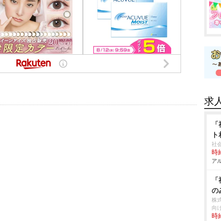
求
「
ト
社
時給
アル
「
の
株
向
時給