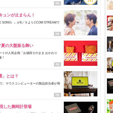
にキュンが止まらん！
ONG）』が8／５よりJ:COM STREAMで
マ夏の大盤振る舞い
ートの人気企画「お値段そのまま おかわり
催！
選」とは？
で、マウスコンピューターの製品担当者が用
表現した腕時計登場