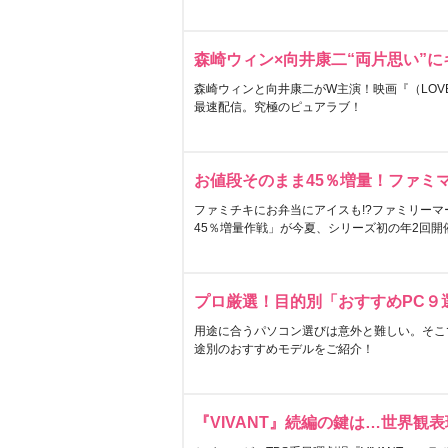
森崎ウィン×向井康二“両片思い”
森崎ウィンと向井康二がW主演！映画『（LOVE S
最速配信。究極のピュアラブ！
お値段そのまま45％増量！ファミ
ファミチキにお弁当にアイスも!?ファミリーマ
45％増量作戦」が今夏、シリーズ初の年2回開
プロ厳選！目的別「おすすめPC９
用途に合うパソコン選びは意外と難しい。そこ
途別のおすすめモデルをご紹介！
『VIVANT』続編の鍵は…世界観