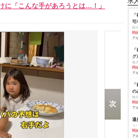
求
けに「こんな手があろうとは…！」
「
可
株式
時給
アル
「
グ
株
時給
アル
「
の
株式
時給
アル
通
リ
時給
アル