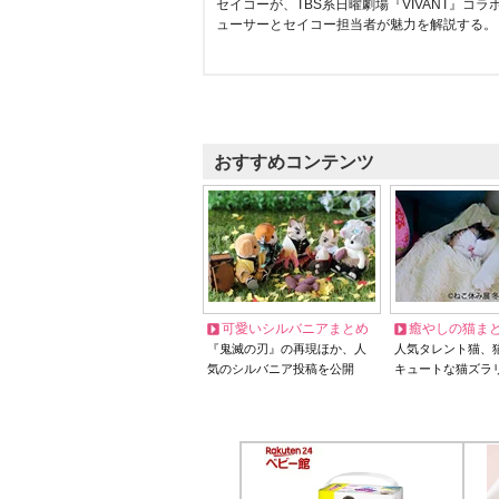
セイコーが、TBS系日曜劇場『VIVANT』コ
ューサーとセイコー担当者が魅力を解説する。
おすすめコンテンツ
可愛いシルバニアまとめ
癒やしの猫ま
『鬼滅の刃』の再現ほか、人
人気タレント猫、
気のシルバニア投稿を公開
キュートな猫ズラ