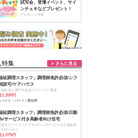
試写会、登壇イベント、サイ
ンチェキなどプレゼント！
プレゼント特集
人特集
さらに見る
福祉調理スタッフ」調理師免許必須/シフ
相談可/ケアハウス
会福祉法人瀬戸中央会/ケアハウス 聚楽
1,200円
バイト・パート / 愛知県
福祉調理スタッフ」調理師免許必須/日勤
み/サービス付き高齢者向け住宅
式会社ファミリーケアサポート/サービス付き高齢者
け住宅 ひかり
1,075円